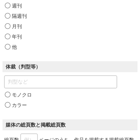
週刊
隔週刊
月刊
年刊
他
体裁（判型等）
モノクロ
カラー
媒体の総頁数と掲載総頁数
総頁数
ページのうち、作品を掲載する掲載総頁数