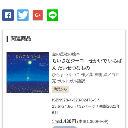
関連商品
金の星社の絵本
ちいさなジーコ せかいで いちば
ん たいせつなもの
ひらまつりつこ
作／
葉 祥明
絵／
白井
完
ポルトガル語訳
幼児から
ISBN978-4-323-02476-9 /
23.6×24.6cm / 32ページ / 初版2021年
6月
1,430円
定価
(本体1,300円+税)