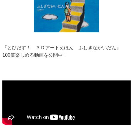
『とびだす！ ３Ｄアートえほん ふしぎなかいだん』
100倍楽しめる動画を公開中！