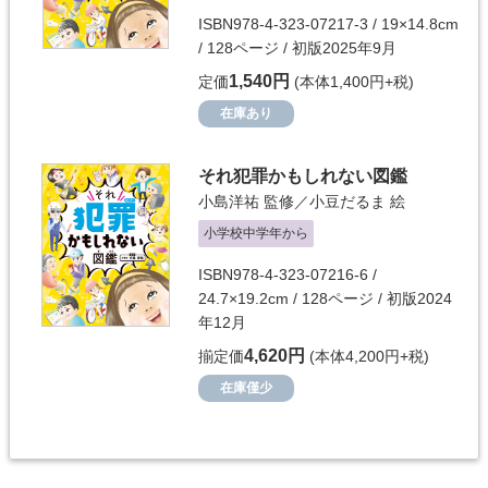
ISBN978-4-323-07217-3 / 19×14.8cm
/ 128ページ / 初版2025年9月
1,540円
定価
(本体1,400円+税)
在庫あり
それ犯罪かもしれない図鑑
小島洋祐
監修／
小豆だるま
絵
小学校中学年から
ISBN978-4-323-07216-6 /
24.7×19.2cm / 128ページ / 初版2024
年12月
4,620円
揃定価
(本体4,200円+税)
在庫僅少