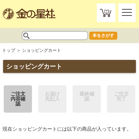
toggle
naviga
本をさがす
トップ
ショッピングカート
ショッピングカート
ご注文
お届け
最終確
ご注文
内容確
先記入
認
完了
認
現在ショッピングカートには以下の商品が入っています。