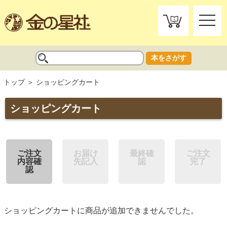
toggle
naviga
本をさがす
トップ
ショッピングカート
ショッピングカート
ご注文
お届け
最終確
ご注文
内容確
先記入
認
完了
認
ショッピングカートに商品が追加できませんでした。