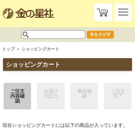
toggle
naviga
本をさがす
トップ
ショッピングカート
ショッピングカート
ご注文
お届け
最終確
ご注文
内容確
先記入
認
完了
認
現在ショッピングカートには以下の商品が入っています。