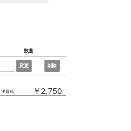
数量
変更
削除
￥2,750
・消費税）