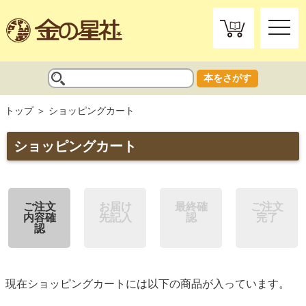
toggle
naviga
本をさがす
トップ
ショッピングカート
ショッピングカート
ご注文
お届け
最終確
ご注文
内容確
先記入
認
完了
認
現在ショッピングカートには以下の商品が入っています。