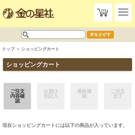
toggle
naviga
本をさがす
トップ
ショッピングカート
ショッピングカート
ご注文
お届け
最終確
ご注文
内容確
先記入
認
完了
認
現在ショッピングカートには以下の商品が入っています。