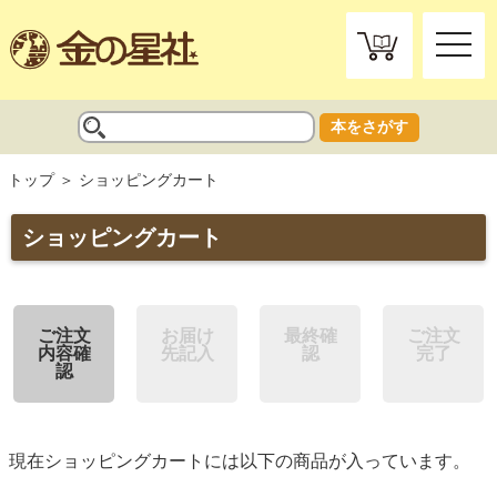
toggle
naviga
本をさがす
トップ
ショッピングカート
ショッピングカート
ご注文
お届け
最終確
ご注文
内容確
先記入
認
完了
認
現在ショッピングカートには以下の商品が入っています。