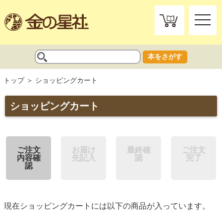
toggle
naviga
本をさがす
トップ
ショッピングカート
ショッピングカート
ご注文
お届け
最終確
ご注文
内容確
先記入
認
完了
認
現在ショッピングカートには以下の商品が入っています。