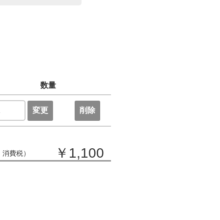
数量
変更
削除
￥1,100
・消費税）