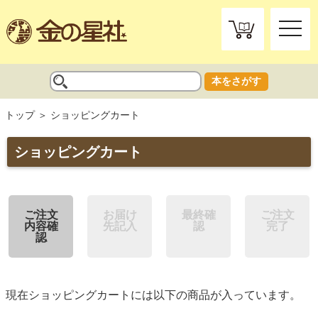
toggle
naviga
本をさがす
トップ
ショッピングカート
ショッピングカート
ご注文
お届け
最終確
ご注文
内容確
先記入
認
完了
認
現在ショッピングカートには以下の商品が入っています。