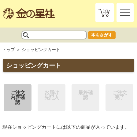
toggle
naviga
本をさがす
トップ
ショッピングカート
ショッピングカート
ご注文
お届け
最終確
ご注文
内容確
先記入
認
完了
認
現在ショッピングカートには以下の商品が入っています。