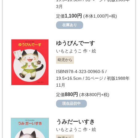
3月
1,100円
定価
(本体1,000円+税)
在庫あり
ゆうびんでーす
いもとようこ
作・絵
幼児から
ISBN978-4-323-00960-5 /
19.5×16.5cm / 31ページ / 初版1988年
11月
880円
定価
(本体800円+税)
現在品切中
うみだーいすき
いもとようこ
作・絵