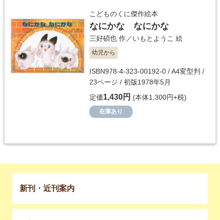
こどものくに傑作絵本
なにかな なにかな
三好碩也
作／
いもとようこ
絵
幼児から
ISBN978-4-323-00192-0 / A4変型判 /
23ページ / 初版1978年5月
1,430円
定価
(本体1,300円+税)
在庫あり
新刊・近刊案内