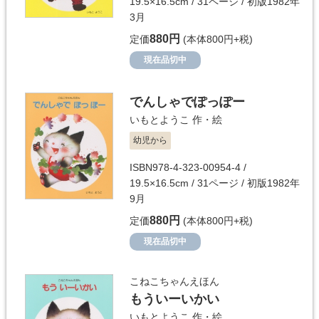
19.5×16.5cm / 31ページ / 初版1982年
3月
880円
定価
(本体800円+税)
現在品切中
でんしゃでぽっぽー
いもとようこ
作・絵
幼児から
ISBN978-4-323-00954-4 /
19.5×16.5cm / 31ページ / 初版1982年
9月
880円
定価
(本体800円+税)
現在品切中
こねこちゃんえほん
もういーいかい
いもとようこ
作・絵