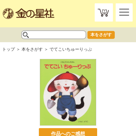
toggle
naviga
本をさがす
トップ
本をさがす
でてこいちゅーりっぷ
作品へのご感想