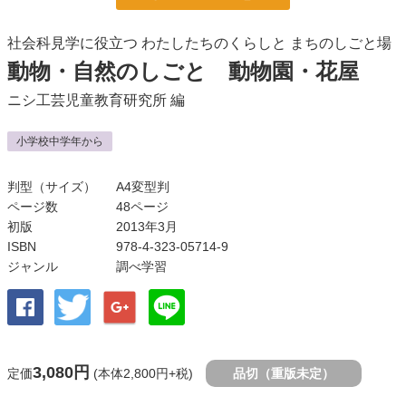
社会科見学に役立つ わたしたちのくらしと まちのしごと場
動物・自然のしごと 動物園・花屋
ニシ工芸児童教育研究所
編
小学校中学年から
判型（サイズ）
A4変型判
ページ数
48ページ
初版
2013年3月
ISBN
978-4-323-05714-9
ジャンル
調べ学習
3,080円
定価
(本体2,800円+税)
品切（重版未定）