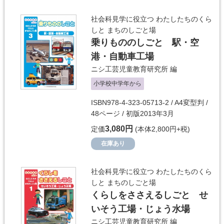
社会科見学に役立つ わたしたちのくら
しと まちのしごと場
乗りもののしごと 駅・空
港・自動車工場
ニシ工芸児童教育研究所
編
小学校中学年から
ISBN978-4-323-05713-2 / A4変型判 /
48ページ / 初版2013年3月
3,080円
定価
(本体2,800円+税)
在庫あり
社会科見学に役立つ わたしたちのくら
しと まちのしごと場
くらしをささえるしごと せ
いそう工場・じょう水場
ニシ工芸児童教育研究所
編