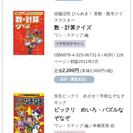
頭脳活性 ひらめき！ 算数・数学クイ
ズマスター
数・計算クイズ
ワン・ステップ
編
小学校高学年から
ISBN978-4-323-06731-5 / A5判 / 128
ページ / 初版2011年2月
2,200円
定価
(本体2,000円+税)
品切（重版未定）
先生ビックリ めざせ！学校なぞなぞ
キング
ビックリ めいろ・パズルな
ぞなぞ
ワン・ステップ
編／
本條里美
絵