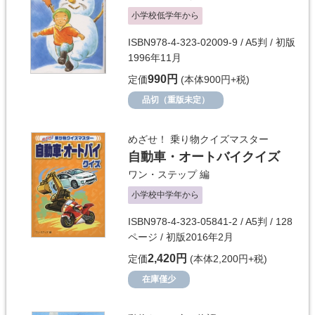
小学校低学年から
ISBN978-4-323-02009-9 / A5判 / 初版
1996年11月
990円
定価
(本体900円+税)
品切（重版未定）
めざせ！ 乗り物クイズマスター
自動車・オートバイクイズ
ワン・ステップ
編
小学校中学年から
ISBN978-4-323-05841-2 / A5判 / 128
ページ / 初版2016年2月
2,420円
定価
(本体2,200円+税)
在庫僅少