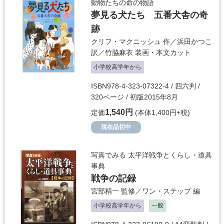
動物たちの命の物語
夢見る犬たち 五番犬舎の奇
跡
クリフ・マクニッシュ
作／
浜田かつこ
訳／
竹脇麻衣
装画・本文カット
小学校高学年から
ISBN978-4-323-07322-4 / 四六判 /
320ページ / 初版2015年8月
1,540円
定価
(本体1,400円+税)
現在品切中
写真でみる 太平洋戦争とくらし・道具
事典
戦争の記録
宮部精一
監修／
ワン・ステップ
編
小学校高学年から
一般