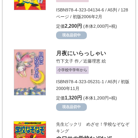
ISBN978-4-323-04134-6 / A5判 / 128
ページ / 初版2006年2月
2,200円
定価
(本体2,000円+税)
現在品切中
月夜にいらっしゃい
竹下文子
作／
近藤理恵
絵
小学校中学年から
ISBN978-4-323-05231-1 / A5判 / 初版
2000年11月
1,320円
定価
(本体1,200円+税)
現在品切中
先生ビックリ めざせ！学校なぞなぞ
キング