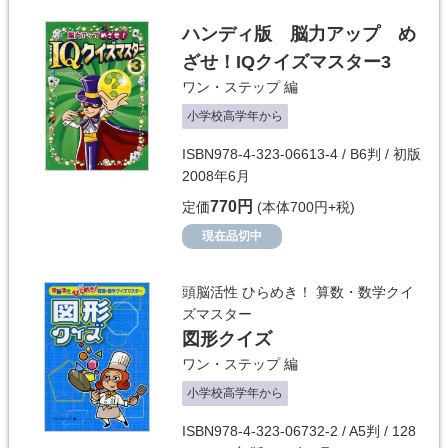
ハンディ版 脳力アップ め
ざせ！IQクイズマスター3
ワン・ステップ
編
小学校高学年から
ISBN978-4-323-06613-4 / B6判 / 初版
2008年6月
770円
定価
(本体700円+税)
現在品切中
頭脳活性 ひらめき！ 算数・数学クイ
ズマスター
図形クイズ
ワン・ステップ
編
小学校高学年から
ISBN978-4-323-06732-2 / A5判 / 128