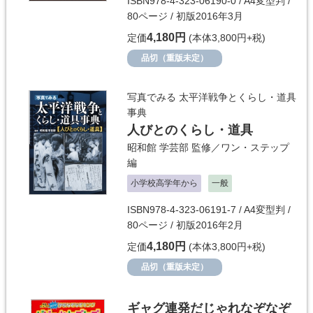
ISBN978-4-323-06190-0 / A4変型判 /
80ページ / 初版2016年3月
4,180円
定価
(本体3,800円+税)
品切（重版未定）
写真でみる 太平洋戦争とくらし・道具
事典
人びとのくらし・道具
昭和館 学芸部
監修／
ワン・ステップ
編
小学校高学年から
一般
ISBN978-4-323-06191-7 / A4変型判 /
80ページ / 初版2016年2月
4,180円
定価
(本体3,800円+税)
品切（重版未定）
ギャグ連発だじゃれなぞなぞ