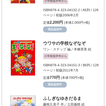
小学校低学年から
ISBN978-4-323-04132-2 / A5判 / 128
ページ / 初版2006年2月
2,200円
定価
(本体2,000円+税)
現在品切中
ウワサの学校なぞなぞ
ワン・ステップ
編／
本條里美
絵
小学校低学年から
ISBN978-4-323-04151-3 / B6判 / 128
ページ / 初版2011年7月
770円
定価
(本体700円+税)
現在品切中
ふしぎなゆきだるま
藤牧久美子
作／
土田義晴
絵