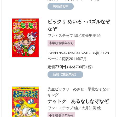
現在品切中
ビックリ めいろ・パズルなぞ
なぞ
ワン・ステップ
編／
本條里美
絵
小学校低学年から
ISBN978-4-323-04152-0 / B6判 / 128
ページ / 初版2011年7月
770円
定価
(本体700円+税)
品切（重版未定）
先生ビックリ めざせ！学校なぞなぞ
キング
ナットク あるなしなぞなぞ
ワン・ステップ
編／
大井知美
絵
小学校低学年から