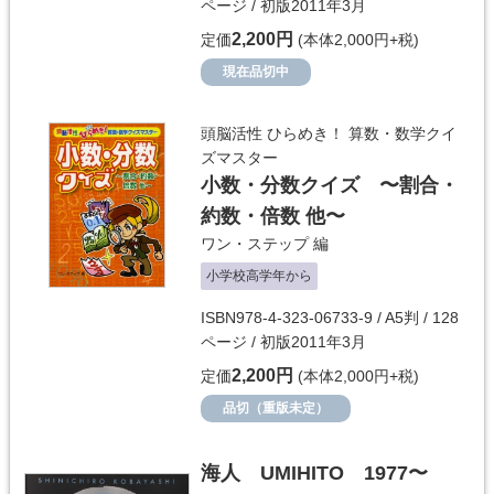
ページ / 初版2011年3月
2,200円
定価
(本体2,000円+税)
現在品切中
頭脳活性 ひらめき！ 算数・数学クイ
ズマスター
小数・分数クイズ 〜割合・
約数・倍数 他〜
ワン・ステップ
編
小学校高学年から
ISBN978-4-323-06733-9 / A5判 / 128
ページ / 初版2011年3月
2,200円
定価
(本体2,000円+税)
品切（重版未定）
海人 UMIHITO 1977〜