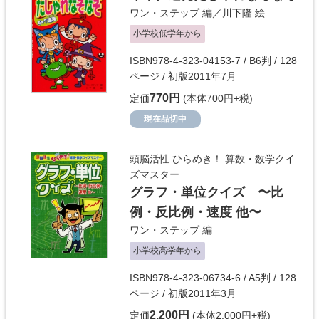
ワン・ステップ
編／
川下隆
絵
小学校低学年から
ISBN978-4-323-04153-7 / B6判 / 128
ページ / 初版2011年7月
770円
定価
(本体700円+税)
現在品切中
頭脳活性 ひらめき！ 算数・数学クイ
ズマスター
グラフ・単位クイズ 〜比
例・反比例・速度 他〜
ワン・ステップ
編
小学校高学年から
ISBN978-4-323-06734-6 / A5判 / 128
ページ / 初版2011年3月
2,200円
定価
(本体2,000円+税)