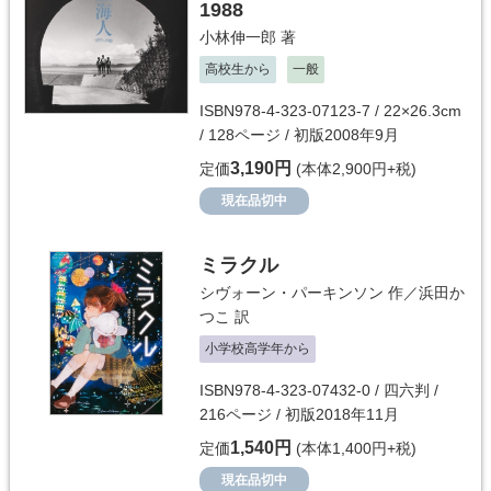
1988
小林伸一郎
著
高校生から
一般
ISBN978-4-323-07123-7 / 22×26.3cm
/ 128ページ / 初版2008年9月
3,190円
定価
(本体2,900円+税)
現在品切中
ミラクル
シヴォーン・パーキンソン
作／
浜田か
つこ
訳
小学校高学年から
ISBN978-4-323-07432-0 / 四六判 /
216ページ / 初版2018年11月
1,540円
定価
(本体1,400円+税)
現在品切中