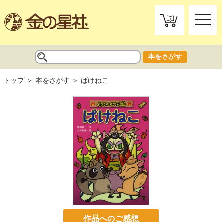
toggle
naviga
本をさがす
トップ
本をさがす
ばけねこ
作品へのご感想