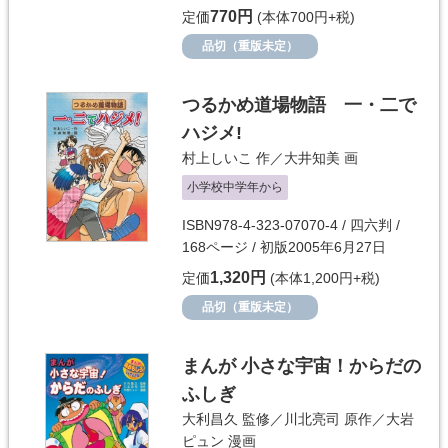
770円
定価
(本体700円+税)
品切（重版未定）
つるかめ道場物語 一・二で
ハジメ!
村上しいこ
作／
大井知美
画
小学校中学年から
ISBN978-4-323-07070-4 / 四六判 /
168ページ / 初版2005年6月27日
1,320円
定価
(本体1,200円+税)
品切（重版未定）
まんが 小さな宇宙！からだの
ふしぎ
大利昌久
監修／
川北亮司
原作／
大岩
ピュン
漫画