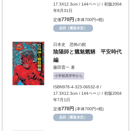
17.3X12.3cm / 144ページ / 初版2004
年8月31日
770円
定価
(本体700円+税)
品切（重版未定）
日本史 恐怖の館
陰陽師と魑魅魍魎 平安時代
編
藤田晋一
著
小学校高学年から
ISBN978-4-323-06532-8 /
17.3X12.3cm / 144ページ / 初版2004
年7月1日
770円
定価
(本体700円+税)
品切（重版未定）