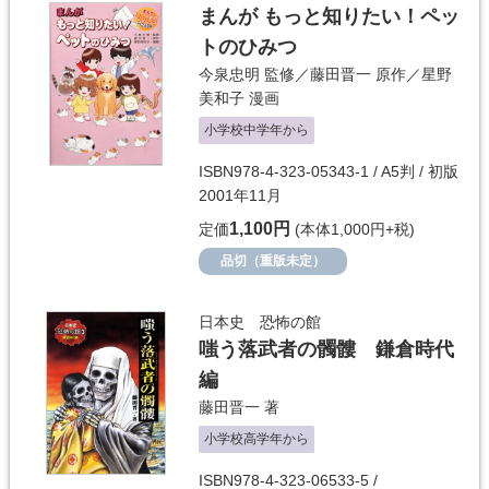
まんが もっと知りたい！ペッ
トのひみつ
今泉忠明
監修／
藤田晋一
原作／
星野
美和子
漫画
小学校中学年から
ISBN978-4-323-05343-1 / A5判 / 初版
2001年11月
1,100円
定価
(本体1,000円+税)
品切（重版未定）
日本史 恐怖の館
嗤う落武者の髑髏 鎌倉時代
編
藤田晋一
著
小学校高学年から
ISBN978-4-323-06533-5 /