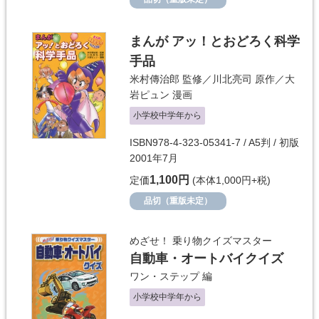
まんが アッ！とおどろく科学
手品
米村傳治郎
監修／
川北亮司
原作／
大
岩ピュン
漫画
小学校中学年から
ISBN978-4-323-05341-7 / A5判 / 初版
2001年7月
1,100円
定価
(本体1,000円+税)
品切（重版未定）
めざせ！ 乗り物クイズマスター
自動車・オートバイクイズ
ワン・ステップ
編
小学校中学年から