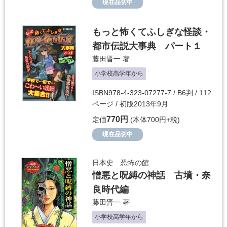
現在品切中
もっと怖くてふしぎな怪談・
都市伝説大事典 パート１
藤田晋一
著
小学校高学年から
ISBN978-4-323-07277-7 / B6判 / 112
ページ / 初版2013年9月
770円
定価
(本体700円+税)
現在品切中
日本史 恐怖の館
憎悪と呪縛の神話 古墳・奈
良時代編
藤田晋一
著
小学校高学年から