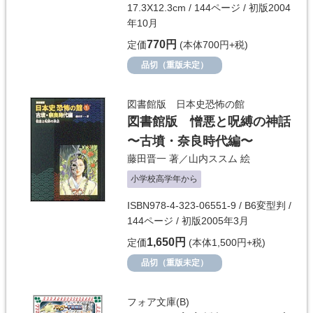
17.3X12.3cm / 144ページ / 初版2004
年10月
770円
定価
(本体700円+税)
品切（重版未定）
図書館版 日本史恐怖の館
図書館版 憎悪と呪縛の神話
〜古墳・奈良時代編〜
藤田晋一
著／
山内ススム
絵
小学校高学年から
ISBN978-4-323-06551-9 / B6変型判 /
144ページ / 初版2005年3月
1,650円
定価
(本体1,500円+税)
品切（重版未定）
フォア文庫(B)