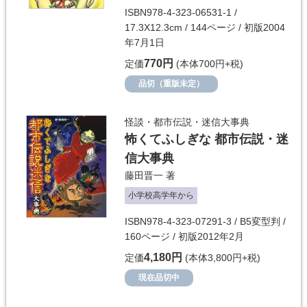
ISBN978-4-323-06531-1 /
17.3X12.3cm / 144ページ / 初版2004
年7月1日
770円
定価
(本体700円+税)
品切（重版未定）
怪談・都市伝説・迷信大事典
怖くてふしぎな 都市伝説・迷
信大事典
藤田晋一
著
小学校高学年から
ISBN978-4-323-07291-3 / B5変型判 /
160ページ / 初版2012年2月
4,180円
定価
(本体3,800円+税)
現在品切中