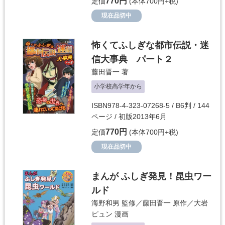
770円
定価
(本体700円+税)
現在品切中
怖くてふしぎな都市伝説・迷
信大事典 パート２
藤田晋一
著
小学校高学年から
ISBN978-4-323-07268-5 / B6判 / 144
ページ / 初版2013年6月
770円
定価
(本体700円+税)
現在品切中
まんが ふしぎ発見！昆虫ワー
ルド
海野和男
監修／
藤田晋一
原作／
大岩
ピュン
漫画