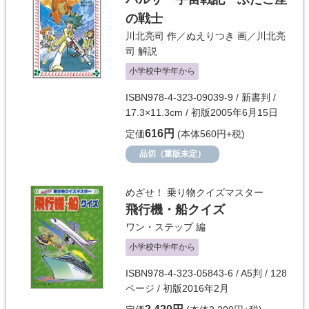
の戦士
川北亮司
作／
ぬえりつき
画／
川北亮
司
解説
小学校中学年から
ISBN978-4-323-09039-9 / 新書判 /
17.3×11.3cm / 初版2005年6月15日
616円
定価
(本体560円+税)
品切（重版未定）
めざせ！ 乗り物クイズマスター
飛行機・船クイズ
ワン・ステップ
編
小学校中学年から
ISBN978-4-323-05843-6 / A5判 / 128
ページ / 初版2016年2月