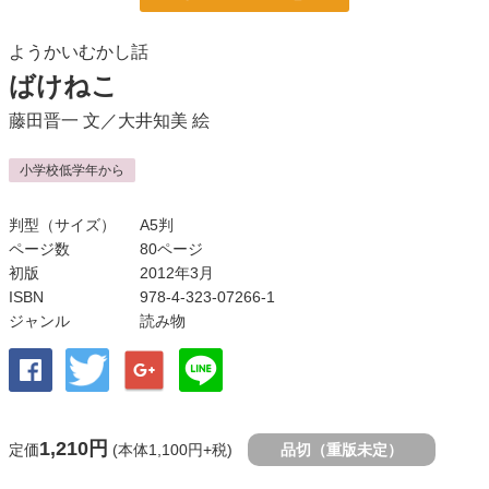
ようかいむかし話
ばけねこ
藤田晋一
文／
大井知美
絵
小学校低学年から
判型（サイズ）
A5判
ページ数
80ページ
初版
2012年3月
ISBN
978-4-323-07266-1
ジャンル
読み物
1,210円
定価
(本体1,100円+税)
品切（重版未定）