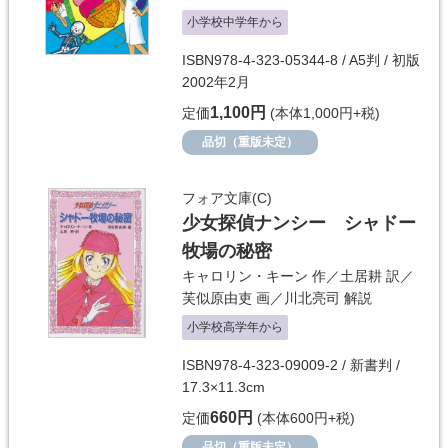
小学校中学年から
ISBN978-4-323-05344-8 / A5判 / 初版
2002年2月
1,100円
定価
(本体1,000円+税)
品切（重版未定）
フォア文庫(C)
少女探偵ナンシー シャドー
牧場の秘密
キャロリン・キーン
作／
土居耕
訳／
芙似原由吏
画／
川北亮司
解説
小学校高学年から
ISBN978-4-323-09009-2 / 新書判 /
17.3×11.3cm
660円
定価
(本体600円+税)
品切（重版未定）