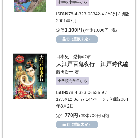
小学校中学年から
ISBN978-4-323-05342-4 / A5判 / 初版
2001年7月
1,100円
定価
(本体1,000円+税)
品切（重版未定）
日本史 恐怖の館
大江戸百鬼夜行 江戸時代編
藤田晋一
著
小学校高学年から
ISBN978-4-323-06535-9 /
17.3X12.3cm / 144ページ / 初版2004
年8月2日
770円
定価
(本体700円+税)
品切（重版未定）