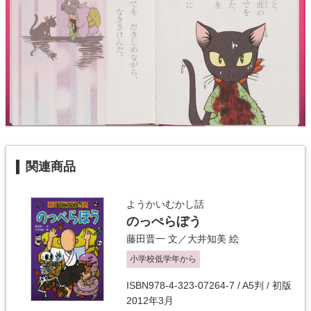
関連商品
ようかいむかし話
のっぺらぼう
藤田晋一
文／
大井知美
絵
小学校低学年から
ISBN978-4-323-07264-7 / A5判 / 初版
2012年3月