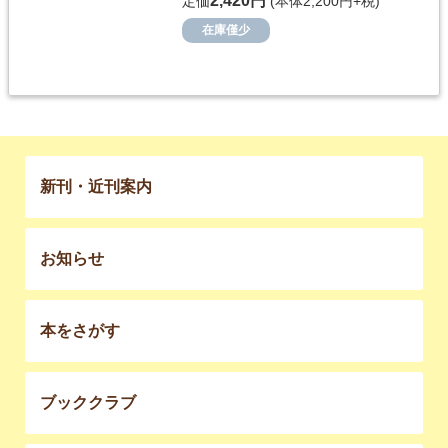
2,420円
定価
(本体2,200円+税)
在庫僅少
新刊・近刊案内
お知らせ
本をさがす
ブッククラブ