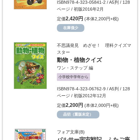
ISBN978-4-323-05841-2 / A5判 / 128
ページ / 初版2016年2月
2,420円
定価
(本体2,200円+税)
在庫僅少
不思議発見 めざせ！ 理科クイズマ
スター
動物・植物クイズ
ワン・ステップ
編
小学校中学年から
ISBN978-4-323-06762-9 / A5判 / 128
ページ / 初版2012年12月
2,200円
定価
(本体2,000円+税)
品切（重版未定）
フォア文庫(B)
パルサー宇宙戦記 ふたご座