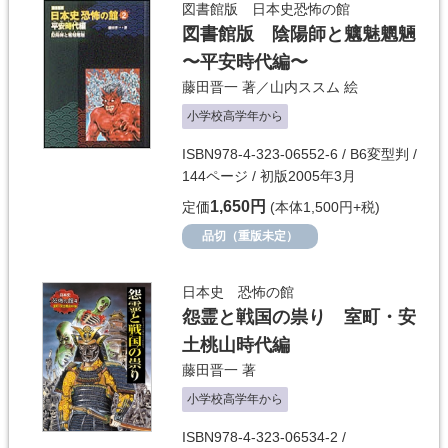
図書館版 日本史恐怖の館
図書館版 陰陽師と魑魅魍魎
〜平安時代編〜
藤田晋一
著／
山内ススム
絵
小学校高学年から
ISBN978-4-323-06552-6 / B6変型判 /
144ページ / 初版2005年3月
1,650円
定価
(本体1,500円+税)
品切（重版未定）
日本史 恐怖の館
怨霊と戦国の祟り 室町・安
土桃山時代編
藤田晋一
著
小学校高学年から
ISBN978-4-323-06534-2 /