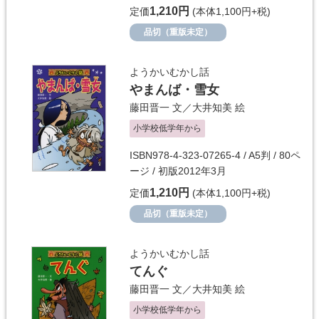
1,210円
定価
(本体1,100円+税)
品切（重版未定）
ようかいむかし話
やまんば・雪女
藤田晋一
文／
大井知美
絵
小学校低学年から
ISBN978-4-323-07265-4 / A5判 / 80ペ
ージ / 初版2012年3月
1,210円
定価
(本体1,100円+税)
品切（重版未定）
ようかいむかし話
てんぐ
藤田晋一
文／
大井知美
絵
小学校低学年から