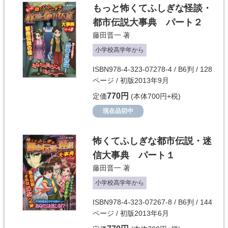
もっと怖くてふしぎな怪談・
都市伝説大事典 パート２
藤田晋一
著
小学校高学年から
ISBN978-4-323-07278-4 / B6判 / 128
ページ / 初版2013年9月
770円
定価
(本体700円+税)
現在品切中
怖くてふしぎな都市伝説・迷
信大事典 パート１
藤田晋一
著
小学校高学年から
ISBN978-4-323-07267-8 / B6判 / 144
ページ / 初版2013年6月