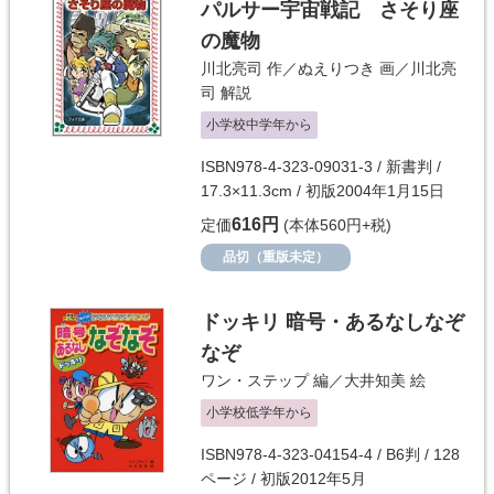
パルサー宇宙戦記 さそり座
の魔物
川北亮司
作／
ぬえりつき
画／
川北亮
司
解説
小学校中学年から
ISBN978-4-323-09031-3 / 新書判 /
17.3×11.3cm / 初版2004年1月15日
616円
定価
(本体560円+税)
品切（重版未定）
ドッキリ 暗号・あるなしなぞ
なぞ
ワン・ステップ
編／
大井知美
絵
小学校低学年から
ISBN978-4-323-04154-4 / B6判 / 128
ページ / 初版2012年5月