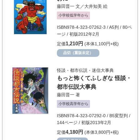
藤田晋一
文／
大井知美
絵
小学校低学年から
ISBN978-4-323-07262-3 / A5判 / 80ペ
ージ / 初版2012年2月
1,210円
定価
(本体1,100円+税)
品切（重版未定）
怪談・都市伝説・迷信大事典
もっと怖くてふしぎな 怪談・
都市伝説大事典
藤田晋一
著
小学校高学年から
ISBN978-4-323-07292-0 / B5変型判 /
144ページ / 初版2013年2月
4,180円
定価
(本体3,800円+税)