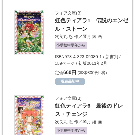
フォア文庫(B)
虹色ティアラ1 伝説のエンゼ
ル・ストーン
次良丸 忍
作／
琴月 綾
画
小学校中学年から
ISBN978-4-323-09080-1 / 新書判 /
159ページ / 初版2011年2月
660円
定価
(本体600円+税)
現在品切中
フォア文庫(B)
虹色ティアラ6 最後のドレ
ス・チェンジ
次良丸 忍
作／
琴月 綾
画
小学校中学年から