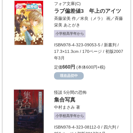
フォア文庫(C)
ラブ偏差値3 年上のアイツ
斉藤栄美
作／
米良（メラ）
画／
斉藤
栄美
あとがき
小学校高学年から
ISBN978-4-323-09053-5 / 新書判 /
17.3×11.3cm / 170ページ / 初版2007
年3月
660円
定価
(本体600円+税)
現在品切中
怪談 5分間の恐怖
集合写真
中村まさみ
著
小学校高学年から
ISBN978-4-323-08112-0 / 四六判 /