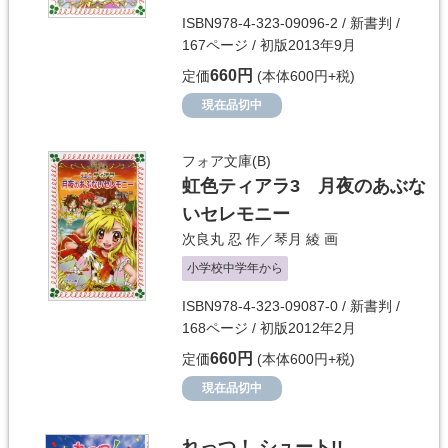
ISBN978-4-323-09096-2 / 新書判 /
167ページ / 初版2013年9月
660円
定価
(本体600円+税)
現在品切中
フォア文庫(B)
虹色ティアラ3 月夜のあぶな
いセレモニー
次良丸 忍
作／
琴月 綾
画
小学校中学年から
ISBN978-4-323-09087-0 / 新書判 /
168ページ / 初版2012年2月
660円
定価
(本体600円+税)
現在品切中
れっつ！ シュート!!