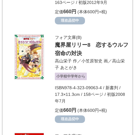
163ページ / 初版2012年9月
660円
定価
(本体600円+税)
現在品切中
フォア文庫(B)
魔界屋リリー8 恋するウルフ
宿命の対決
高山栄子
作／
小笠原智史
画／
高山栄
子
あとがき
小学校中学年から
ISBN978-4-323-09063-4 / 新書判 /
17.3×11.3cm / 158ページ / 初版2008
年7月
660円
定価
(本体600円+税)
現在品切中