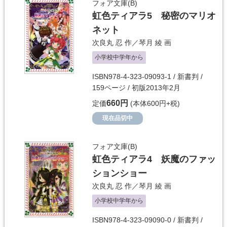
フォア文庫(B)
虹色ティアラ5 秘密のマリオ
ネット
次良丸 忍
作／
琴月 綾
画
小学校中学年から
ISBN978-4-323-09093-1 / 新書判 /
159ページ / 初版2013年2月
660円
定価
(本体600円+税)
現在品切中
フォア文庫(B)
虹色ティアラ4 妖魔のファッ
ションショー
次良丸 忍
作／
琴月 綾
画
小学校中学年から
ISBN978-4-323-09090-0 / 新書判 /