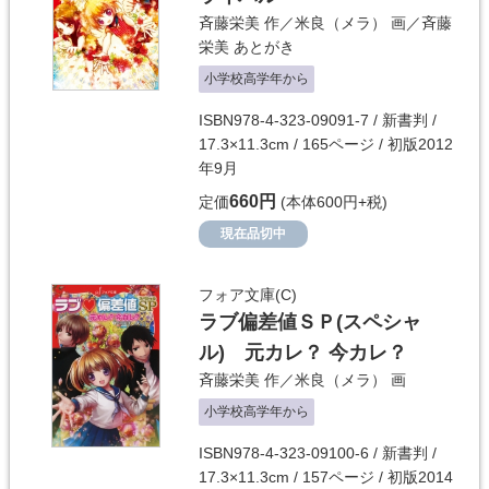
斉藤栄美
作／
米良（メラ）
画／
斉藤
栄美
あとがき
小学校高学年から
ISBN978-4-323-09091-7 / 新書判 /
17.3×11.3cm / 165ページ / 初版2012
年9月
660円
定価
(本体600円+税)
現在品切中
フォア文庫(C)
ラブ偏差値ＳＰ(スペシャ
ル) 元カレ？ 今カレ？
斉藤栄美
作／
米良（メラ）
画
小学校高学年から
ISBN978-4-323-09100-6 / 新書判 /
17.3×11.3cm / 157ページ / 初版2014