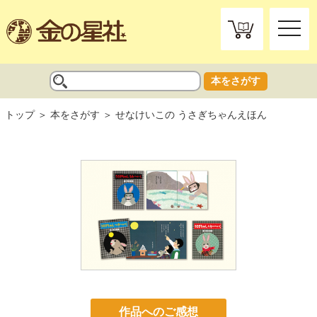
toggle
naviga
本をさがす
トップ
本をさがす
せなけいこの うさぎちゃんえほん
作品へのご感想