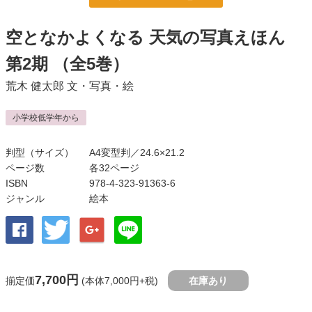
空となかよくなる 天気の写真えほん
第2期
（全5巻）
荒木 健太郎
文・写真・絵
小学校低学年から
判型（サイズ）
A4変型判／24.6×21.2
ページ数
各32ページ
ISBN
978-4-323-91363-6
ジャンル
絵本
7,700円
揃定価
(本体7,000円+税)
在庫あり