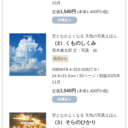
10月
1,540円
定価
(本体1,400円+税)
在庫あり
空となかよくなる 天気の写真えほん
（2）
くものしくみ
荒木健太郎
文・写真・絵
幼児から
ISBN978-4-323-02827-9 /
24.6×21.5cm / 32ページ / 初版2025年
11月
1,540円
定価
(本体1,400円+税)
在庫あり
空となかよくなる 天気の写真えほん
（3）
そらのひかり