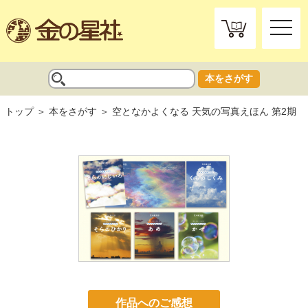
toggle
naviga
本をさがす
トップ
本をさがす
空となかよくなる 天気の写真えほん 第2期
作品へのご感想