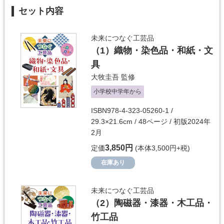
セット内容
未来につなぐ工芸品
（1）
織物・染色品・和紙・文
具
大牧圭吾
監修
小学校中学年から
ISBN978-4-323-05260-1 /
29.3×21.6cm / 48ページ / 初版2024年
2月
3,850円
定価
(本体3,500円+税)
在庫あり
未来につなぐ工芸品
（2）
陶磁器・漆器・木工品・
竹工品