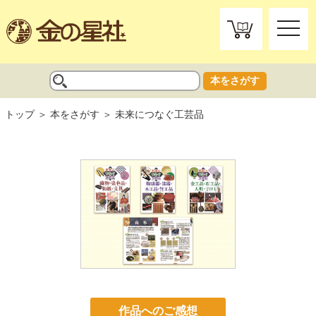
toggle
naviga
本をさがす
トップ
本をさがす
未来につなぐ工芸品
作品へのご感想