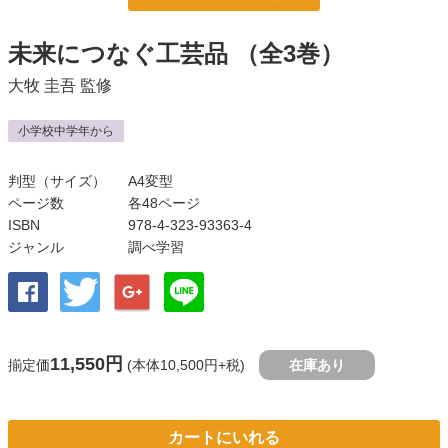
未来につなぐ工芸品
（全3巻）
大牧 圭吾
監修
小学校中学年から
判型（サイズ）
A4変型
ページ数
各48ページ
ISBN
978-4-323-93363-4
ジャンル
調べ学習
11,550円
揃定価
(本体10,500円+税)
在庫あり
カートにいれる