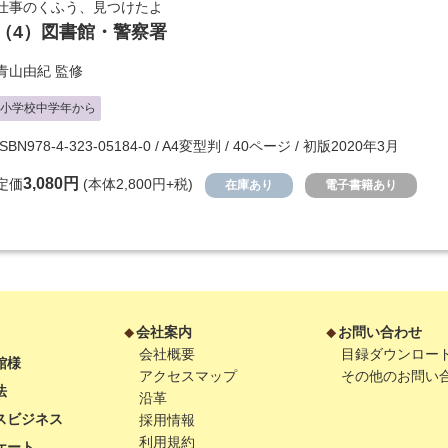
仕事のくふう、見つけたよ
（4）
図書館・警察署
青山由紀
監修
小学校中学年から
ISBN978-4-323-05184-0 / A4変型判 / 40ページ / 初版2020年3月
3,080円
定価
(本体2,800円+税)
在庫あり
電子書籍あり
会社案内
お問い合わせ
会社概要
目録ダウンロー
館様
アクセスマップ
その他のお問い
法
沿革
スビジネス
採用情報
利用規約
ケート