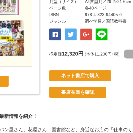
判型（サイズ）
A4変型判／29.2×21.6cm
ページ数
各40ページ
ISBN
978-4-323-94405-0
ジャンル
調べ学習
／国語教科書
12,320円
揃定価
(本体11,200円+税)
ネット書店で購入
書店在庫を確認
最新情報を紹介！
パン屋さん、花屋さん、図書館など、身近なお店の「仕事のく