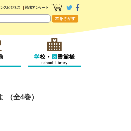
センスビジネス
読者アンケート
本をさがす
よ
（全4巻）