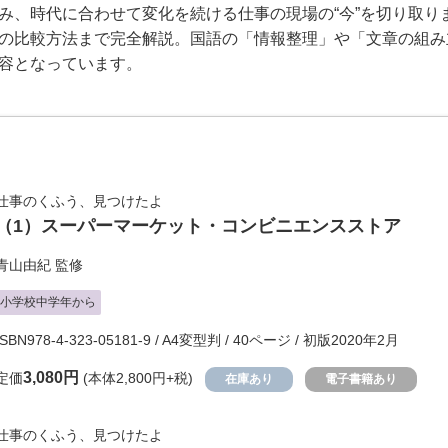
み、時代に合わせて変化を続ける仕事の現場の“今”を切り取り
の比較方法まで完全解説。国語の「情報整理」や「文章の組み
容となっています。
仕事のくふう、見つけたよ
（1）
スーパーマーケット・コンビニエンスストア
青山由紀
監修
小学校中学年から
ISBN978-4-323-05181-9 / A4変型判 / 40ページ / 初版2020年2月
3,080円
定価
(本体2,800円+税)
在庫あり
電子書籍あり
仕事のくふう、見つけたよ