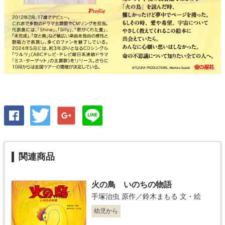
関連商品
火の鳥 いのちの物語
手塚治虫
原作／
鈴木まもる
文・絵
幼児から