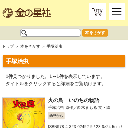
toggle
naviga
本をさがす
トップ
本をさがす
手塚治虫
手塚治虫
1件
見つかりました。
1～1件
を表示しています。
タイトルをクリックすると詳細をご覧頂けます。
火の鳥 いのちの物語
手塚治虫
原作／
鈴木まもる
文・絵
幼児から
ISBN978-4-323-02492-9 / 23.6×24.5cm /