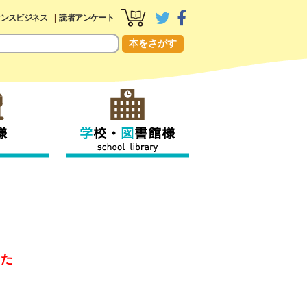
センスビジネス
読者アンケート
本をさがす
した