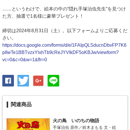
……というわけで、絵本の中の“隠れ手塚治虫先生”を見つけ
た方、抽選で1名様に豪華プレゼント！
締切は2024年8月31日（土）。以下フォームよりご応募くだ
さい。
https://docs.google.com/forms/d/e/1FAIpQLSducnDbvFP7K6
pIIwTe1BBTvzxYlxhTb9cReJYVIkDF5oKBJw/viewform?
vc=0&c=0&w=1&flr=0
関連商品
火の鳥 いのちの物語
手塚治虫
原作／
鈴木まもる
文・絵