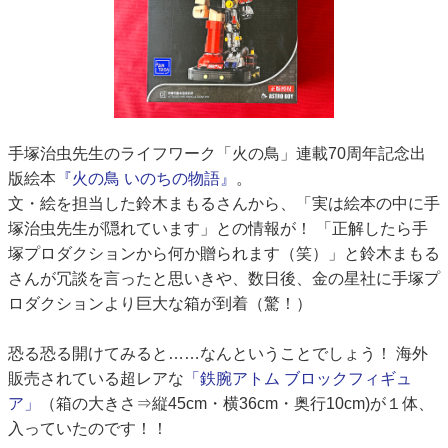
手塚治虫先生のライフワーク「火の鳥」連載70周年記念出
版絵本
『火の鳥 いのちの物語』
。
文・絵を担当した鈴木まもるさんから、「実は絵本の中に手
塚治虫先生が隠れています」との情報が！ 「正解したら手
塚プロダクションから何か贈られます（笑）」と鈴木まもる
さんが冗談を言ったと思いきや、数日後、金の星社に手塚プ
ロダクションより巨大な箱が到着（驚！）
恐る恐る開けてみると……なんということでしょう！ 海外
販売されている超レアな
「鉄腕アトム ブロックフィギュ
ア」
（箱の大きさ⇒縦45cm・横36cm・奥行10cm)が１体、
入っていたのです！！