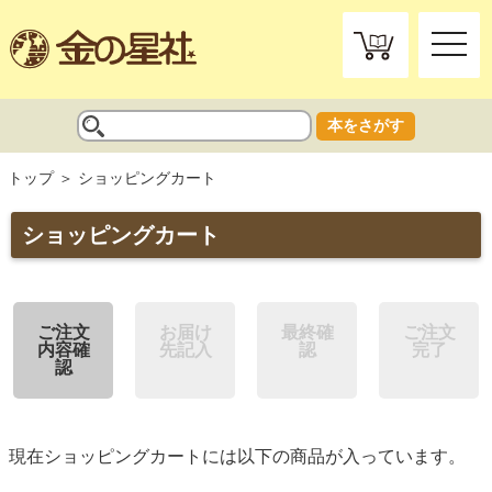
toggle
naviga
本をさがす
トップ
ショッピングカート
ショッピングカート
ご注文
お届け
最終確
ご注文
内容確
先記入
認
完了
認
現在ショッピングカートには以下の商品が入っています。