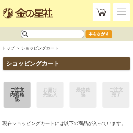
toggle
naviga
本をさがす
トップ
ショッピングカート
ショッピングカート
ご注文
お届け
最終確
ご注文
内容確
先記入
認
完了
認
現在ショッピングカートには以下の商品が入っています。