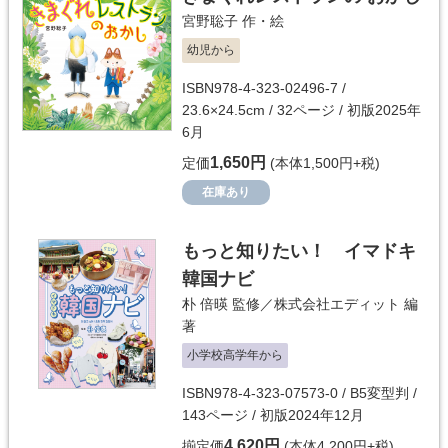
宮野聡子
作・絵
幼児から
ISBN978-4-323-02496-7 /
23.6×24.5cm / 32ページ / 初版2025年
6月
1,650円
定価
(本体1,500円+税)
在庫あり
もっと知りたい！ イマドキ
韓国ナビ
朴 倍暎
監修／
株式会社エディット
編
著
小学校高学年から
ISBN978-4-323-07573-0 / B5変型判 /
143ページ / 初版2024年12月
4,620円
揃定価
(本体4,200円+税)