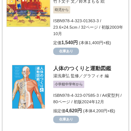
竹下文子
文／
鈴木まもる
絵
幼児から
ISBN978-4-323-01363-3 /
23.6×24.5cm / 32ページ / 初版2003年
10月
1,540円
定価
(本体1,400円+税)
在庫あり
人体のつくりと運動図鑑
湯浅康弘
監修／
グラフィオ
編
小学校中学年から
ISBN978-4-323-07585-3 / A4変型判 /
80ページ / 初版2024年12月
4,620円
揃定価
(本体4,200円+税)
在庫あり