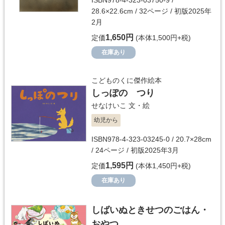
ISBN978-4-323-03750-9 /
28.6×22.6cm / 32ページ / 初版2025年
2月
1,650円
定価
(本体1,500円+税)
在庫あり
こどものくに傑作絵本
しっぽの つり
せなけいこ
文・絵
幼児から
ISBN978-4-323-03245-0 / 20.7×28cm
/ 24ページ / 初版2025年3月
1,595円
定価
(本体1,450円+税)
在庫あり
しばいぬときせつのごはん・
おやつ