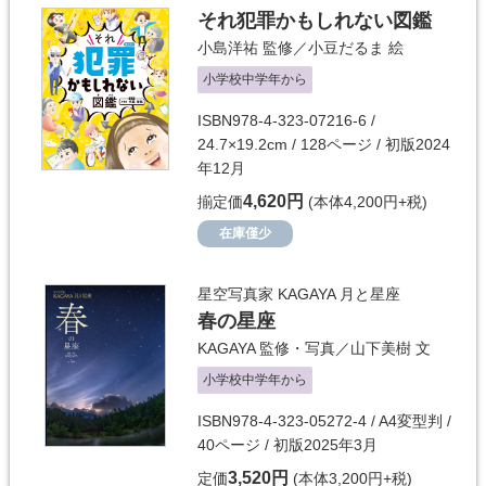
それ犯罪かもしれない図鑑
小島洋祐
監修／
小豆だるま
絵
小学校中学年から
ISBN978-4-323-07216-6 /
24.7×19.2cm / 128ページ / 初版2024
年12月
4,620円
揃定価
(本体4,200円+税)
在庫僅少
星空写真家 KAGAYA 月と星座
春の星座
KAGAYA
監修・写真／
山下美樹
文
小学校中学年から
ISBN978-4-323-05272-4 / A4変型判 /
40ページ / 初版2025年3月
3,520円
定価
(本体3,200円+税)