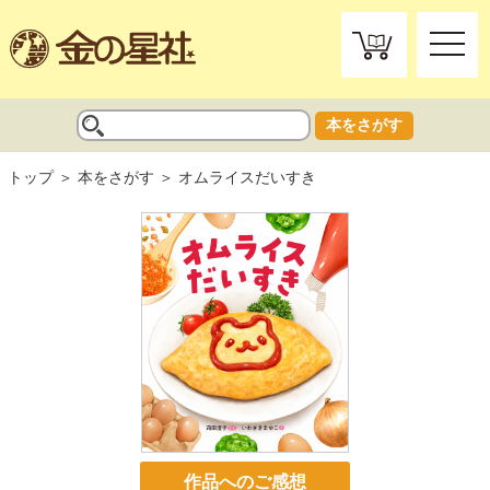
toggle
naviga
本をさがす
トップ
本をさがす
オムライスだいすき
作品へのご感想