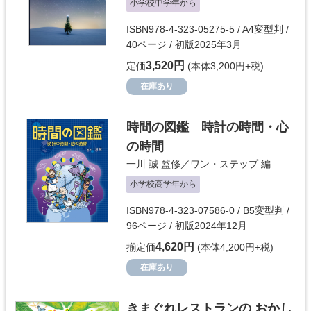
小学校中学年から
ISBN978-4-323-05275-5 / A4変型判 /
40ページ / 初版2025年3月
3,520円
定価
(本体3,200円+税)
在庫あり
時間の図鑑 時計の時間・心
の時間
一川 誠
監修／
ワン・ステップ
編
小学校高学年から
ISBN978-4-323-07586-0 / B5変型判 /
96ページ / 初版2024年12月
4,620円
揃定価
(本体4,200円+税)
在庫あり
きまぐれレストランの おかし