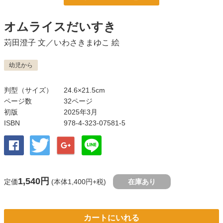
オムライスだいすき
苅田澄子
文／
いわさきまゆこ
絵
幼児から
判型（サイズ）
24.6×21.5cm
ページ数
32ページ
初版
2025年3月
ISBN
978-4-323-07581-5
1,540円
定価
(本体1,400円+税)
在庫あり
カートにいれる