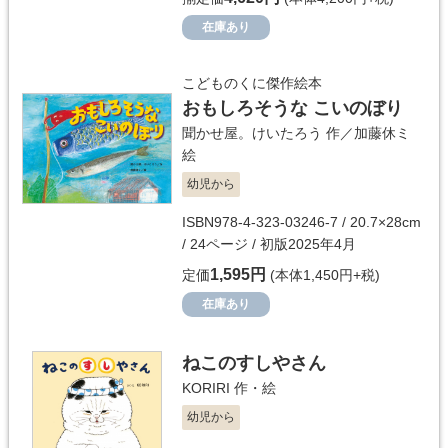
在庫あり
こどものくに傑作絵本
おもしろそうな こいのぼり
聞かせ屋。けいたろう
作／
加藤休ミ
絵
幼児から
ISBN978-4-323-03246-7 / 20.7×28cm
/ 24ページ / 初版2025年4月
1,595円
定価
(本体1,450円+税)
在庫あり
ねこのすしやさん
KORIRI
作・絵
幼児から