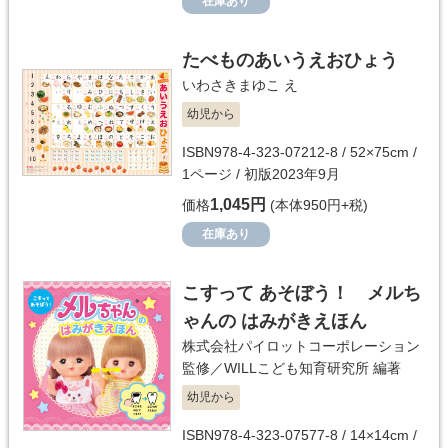
在庫あり
たべものあいうえおひょう
いわさきまゆこ
え
幼児から
ISBN978-4-323-07212-8 / 52×75cm /
1ページ / 初版2023年9月
1,045円
価格
(本体950円+税)
在庫あり
こすって あそぼう！ メルち
ゃんの はみがきえほん
株式会社パイロットコーポレーション
監修／
WILLこども知育研究所
編著
幼児から
ISBN978-4-323-07577-8 / 14×14cm /