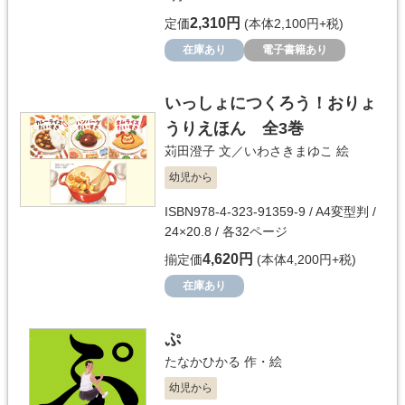
2,310円
定価
(本体2,100円+税)
在庫あり
電子書籍あり
いっしょにつくろう！おりょ
うりえほん 全3巻
苅田澄子
文／
いわさきまゆこ
絵
幼児から
ISBN978-4-323-91359-9 / A4変型判 /
24×20.8 / 各32ページ
4,620円
揃定価
(本体4,200円+税)
在庫あり
ぷ
たなかひかる
作・絵
幼児から