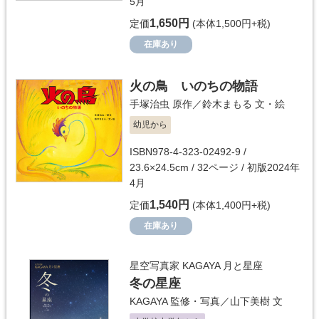
5月
1,650円
定価
(本体1,500円+税)
在庫あり
火の鳥 いのちの物語
手塚治虫
原作／
鈴木まもる
文・絵
幼児から
ISBN978-4-323-02492-9 /
23.6×24.5cm / 32ページ / 初版2024年
4月
1,540円
定価
(本体1,400円+税)
在庫あり
星空写真家 KAGAYA 月と星座
冬の星座
KAGAYA
監修・写真／
山下美樹
文