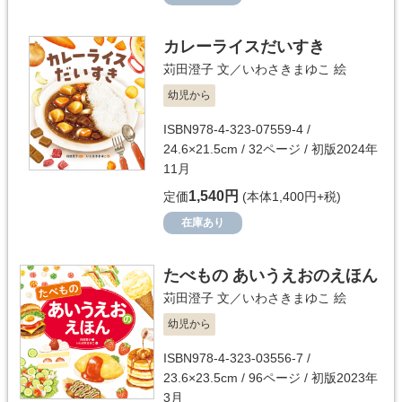
カレーライスだいすき
苅田澄子
文／
いわさきまゆこ
絵
幼児から
ISBN978-4-323-07559-4 /
24.6×21.5cm / 32ページ / 初版2024年
11月
1,540円
定価
(本体1,400円+税)
在庫あり
たべもの あいうえおのえほん
苅田澄子
文／
いわさきまゆこ
絵
幼児から
ISBN978-4-323-03556-7 /
23.6×23.5cm / 96ページ / 初版2023年
3月