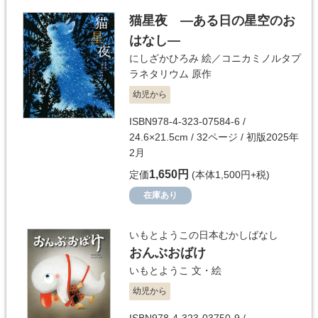
猫星夜 —ある日の星空のお
はなし—
にしざかひろみ
絵／
コニカミノルタプ
ラネタリウム
原作
幼児から
ISBN978-4-323-07584-6 /
24.6×21.5cm / 32ページ / 初版2025年
2月
1,650円
定価
(本体1,500円+税)
在庫あり
いもとようこの日本むかしばなし
おんぶおばけ
いもとようこ
文・絵
幼児から