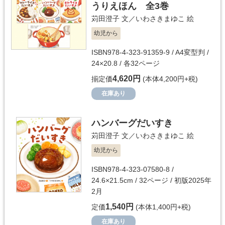
うりえほん 全3巻
苅田澄子
文／
いわさきまゆこ
絵
幼児から
ISBN978-4-323-91359-9 / A4変型判 /
24×20.8 / 各32ページ
4,620円
揃定価
(本体4,200円+税)
在庫あり
ハンバーグだいすき
苅田澄子
文／
いわさきまゆこ
絵
幼児から
ISBN978-4-323-07580-8 /
24.6×21.5cm / 32ページ / 初版2025年
2月
1,540円
定価
(本体1,400円+税)
在庫あり