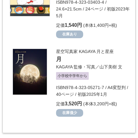
ISBN978-4-323-03403-4 /
24.6×21.5cm / 24ページ / 初版2023年
5月
1,540円
定価
(本体1,400円+税)
在庫あり
星空写真家 KAGAYA 月と星座
月
KAGAYA
監修・写真／
山下美樹
文
小学校中学年から
ISBN978-4-323-05271-7 / A4変型判 /
40ページ / 初版2025年1月
3,520円
定価
(本体3,200円+税)
在庫僅少