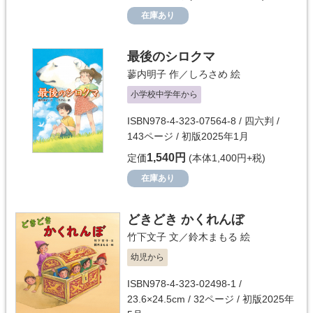
在庫あり
最後のシロクマ
蓼内明子
作／
しろさめ
絵
小学校中学年から
ISBN978-4-323-07564-8 / 四六判 /
143ページ / 初版2025年1月
1,540円
定価
(本体1,400円+税)
在庫あり
どきどき かくれんぼ
竹下文子
文／
鈴木まもる
絵
幼児から
ISBN978-4-323-02498-1 /
23.6×24.5cm / 32ページ / 初版2025年