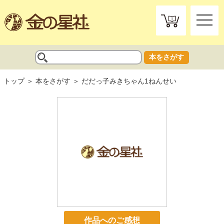
toggle
naviga
本をさがす
トップ
本をさがす
だだっ子みきちゃん1ねんせい
作品へのご感想