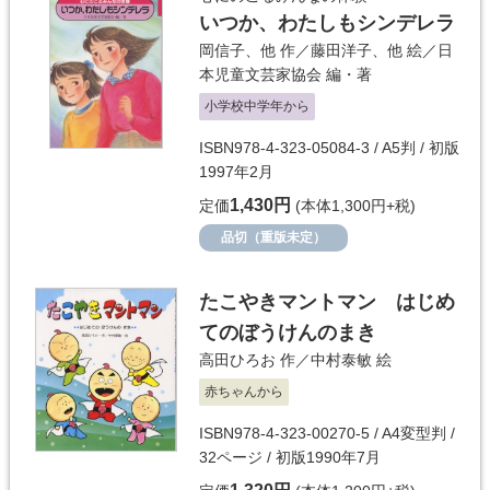
いつか、わたしもシンデレラ
岡信子
、他 作／
藤田洋子
、他 絵／
日
本児童文芸家協会
編・著
小学校中学年から
ISBN978-4-323-05084-3 / A5判 / 初版
1997年2月
1,430円
定価
(本体1,300円+税)
品切（重版未定）
たこやきマントマン はじめ
てのぼうけんのまき
高田ひろお
作／
中村泰敏
絵
赤ちゃんから
ISBN978-4-323-00270-5 / A4変型判 /
32ページ / 初版1990年7月