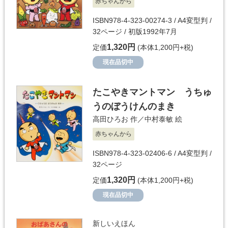
赤ちゃんから
ISBN978-4-323-00274-3 / A4変型判 /
32ページ / 初版1992年7月
1,320円
定価
(本体1,200円+税)
現在品切中
たこやきマントマン うちゅ
うのぼうけんのまき
高田ひろお
作／
中村泰敏
絵
赤ちゃんから
ISBN978-4-323-02406-6 / A4変型判 /
32ページ
1,320円
定価
(本体1,200円+税)
現在品切中
新しいえほん