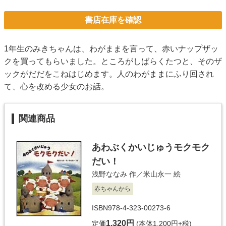
書店在庫を確認
1年生のみきちゃんは、わがままを言って、赤いナップザッ
クを買ってもらいました。ところがしばらくたつと、そのザ
ックがだだをこねはじめます。人のわがままにふり回され
て、心を改める少女のお話。
関連商品
あわぶくかいじゅうモクモク
だい！
浅野ななみ
作／
米山永一
絵
赤ちゃんから
ISBN978-4-323-00273-6
1,320円
定価
(本体1,200円+税)