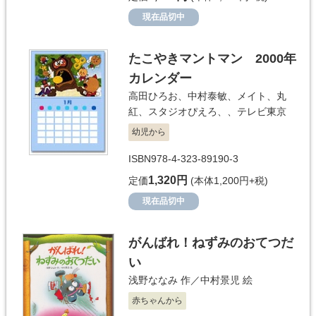
現在品切中
たこやきマントマン 2000年
カレンダー
高田ひろお
、
中村泰敏
、
メイト
、
丸
紅
、
スタジオぴえろ、
、
テレビ東京
幼児から
ISBN978-4-323-89190-3
1,320円
定価
(本体1,200円+税)
現在品切中
がんばれ！ねずみのおてつだ
い
浅野ななみ
作／
中村景児
絵
赤ちゃんから