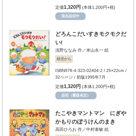
1,320円
定価
(本体1,200円+税)
現在品切中
どろんこだいすきモクモクだ
い!
浅野ななみ
作／
米山永一
絵
幼児から
ISBN978-4-323-02404-2 / 25×22cm /
32ページ / 初版1995年7月
1,320円
定価
(本体1,200円+税)
品切（重版未定）
たこやきマントマン にぎや
かもりのぼうけんのまき
高田ひろお
作／
中村泰敏
絵