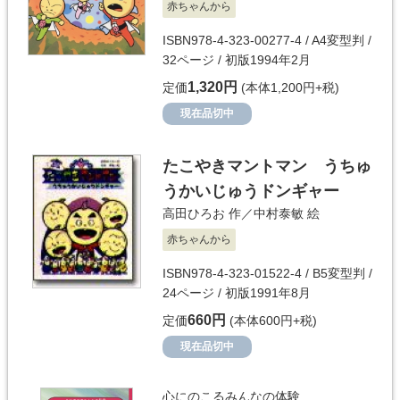
赤ちゃんから
ISBN978-4-323-00277-4 / A4変型判 /
32ページ / 初版1994年2月
1,320円
定価
(本体1,200円+税)
現在品切中
たこやきマントマン うちゅ
うかいじゅうドンギャー
高田ひろお
作／
中村泰敏
絵
赤ちゃんから
ISBN978-4-323-01522-4 / B5変型判 /
24ページ / 初版1991年8月
660円
定価
(本体600円+税)
現在品切中
心にのこるみんなの体験