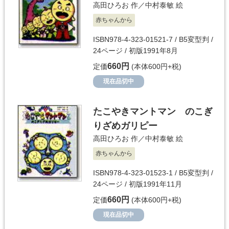
高田ひろお
作／
中村泰敏
絵
赤ちゃんから
ISBN978-4-323-01521-7 / B5変型判 /
24ページ / 初版1991年8月
660円
定価
(本体600円+税)
現在品切中
たこやきマントマン のこぎ
りざめガリピー
高田ひろお
作／
中村泰敏
絵
赤ちゃんから
ISBN978-4-323-01523-1 / B5変型判 /
24ページ / 初版1991年11月
660円
定価
(本体600円+税)
現在品切中