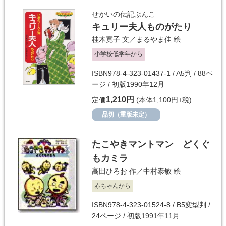
せかいの伝記ぶんこ
キュリー夫人ものがたり
桂木寛子
文／
まるやま佳
絵
小学校低学年から
ISBN978-4-323-01437-1 / A5判 / 88ペ
ージ / 初版1990年12月
1,210円
定価
(本体1,100円+税)
品切（重版未定）
たこやきマントマン どくぐ
もカミラ
高田ひろお
作／
中村泰敏
絵
赤ちゃんから
ISBN978-4-323-01524-8 / B5変型判 /
24ページ / 初版1991年11月