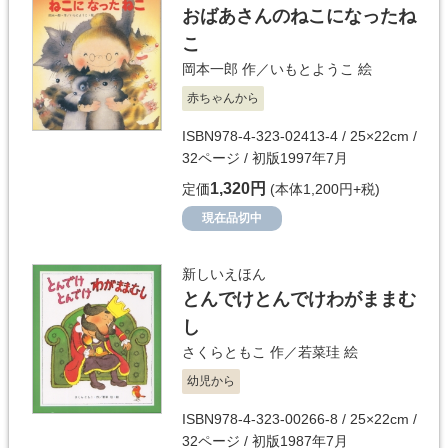
おばあさんのねこになったね
こ
岡本一郎
作／
いもとようこ
絵
赤ちゃんから
ISBN978-4-323-02413-4 / 25×22cm /
32ページ / 初版1997年7月
1,320円
定価
(本体1,200円+税)
現在品切中
新しいえほん
とんでけとんでけわがままむ
し
さくらともこ
作／
若菜珪
絵
幼児から
ISBN978-4-323-00266-8 / 25×22cm /
32ページ / 初版1987年7月