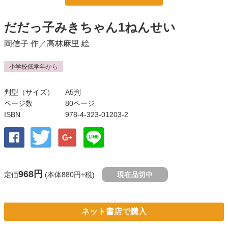
だだっ子みきちゃん1ねんせい
岡信子
作／
高林麻里
絵
小学校低学年から
判型（サイズ）
A5判
ページ数
80ページ
ISBN
978-4-323-01203-2
968円
定価
(本体880円+税)
現在品切中
ネット書店で購入