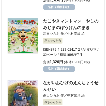
1,320円
定価
(本体1,200円+税)
品切（重版未定）
たこやきマントマン やしの
みじまのぼうけんのまき
高田ひろお
作／
中村泰敏
絵
赤ちゃんから
ISBN978-4-323-02417-2 / A4変型判 /
32ページ / 初版1998年7月
1,320円
定価
(本体1,200円+税)
品切（重版未定）
ながいおひげのえんちょうせ
んせい
高田ひろお
作／
中村景児
絵
赤ちゃんから