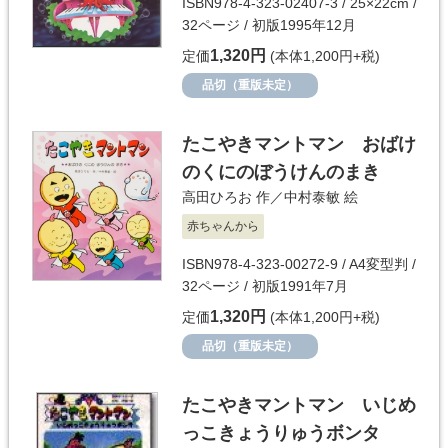
ISBN978-4-323-02407-3 / 25×22cm /
32ページ / 初版1995年12月
1,320円
定価
(本体1,200円+税)
品切（重版未定）
たこやきマントマン おばけ
のくにのぼうけんのまき
高田ひろお
作／
中村泰敏
絵
赤ちゃんから
ISBN978-4-323-00272-9 / A4変型判 /
32ページ / 初版1991年7月
1,320円
定価
(本体1,200円+税)
品切（重版未定）
たこやきマントマン いじめ
っこきょうりゅうボンタ