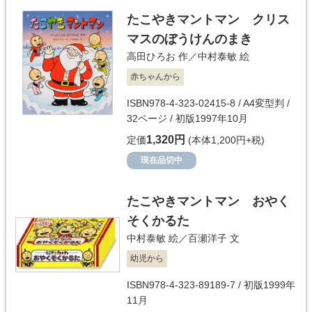
たこやきマントマン クリス
マスのぼうけんのまき
高田ひろお
作／
中村泰敏
絵
赤ちゃんから
ISBN978-4-323-02415-8 / A4変型判 /
32ページ / 初版1997年10月
1,320円
定価
(本体1,200円+税)
現在品切中
たこやきマントマン おやく
そくかるた
中村泰敏
絵／
百瀬洋子
文
幼児から
ISBN978-4-323-89189-7 / 初版1999年
11月