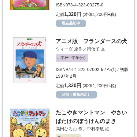
ISBN978-4-323-00275-0
1,320円
定価
(本体1,200円+税)
現在品切中
アニメ版 フランダースの犬
ウィーダ
原作／
岡信子
文
小学校中学年から
ISBN978-4-323-07002-5 / A5判 / 初版
1997年2月
1,320円
定価
(本体1,200円+税)
品切（重版未定）
たこやきマントマン やさい
ばたけのぼうけんのまき
高田ひろお
作／
中村泰敏
絵