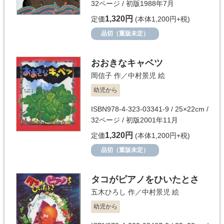
32ページ / 初版1988年7月
1,320円
定価
(本体1,200円+税)
品切（重版未定）
おおきなキャベツ
岡信子
作／
中村景児
絵
幼児から
ISBN978-4-323-03341-9 / 25×22cm /
32ページ / 初版2001年11月
1,320円
定価
(本体1,200円+税)
品切（重版未定）
タコがピアノをひいたとさ
五木ひろし
作／
中村景児
絵
幼児から