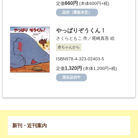
660円
定価
(本体600円+税)
品切（重版未定）
やっぱりぞうくん！
さくらともこ
作／
尾崎真吾
絵
赤ちゃんから
ISBN978-4-323-02403-5
1,320円
定価
(本体1,200円+税)
現在品切中
新刊・近刊案内