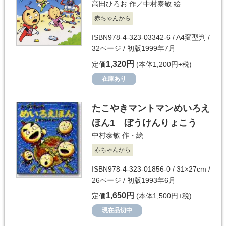
高田ひろお
作／
中村泰敏
絵
赤ちゃんから
ISBN978-4-323-03342-6 / A4変型判 /
32ページ / 初版1999年7月
1,320円
定価
(本体1,200円+税)
在庫あり
たこやきマントマンめいろえ
ほん1 ぼうけんりょこう
中村泰敏
作・絵
赤ちゃんから
ISBN978-4-323-01856-0 / 31×27cm /
26ページ / 初版1993年6月
1,650円
定価
(本体1,500円+税)
現在品切中