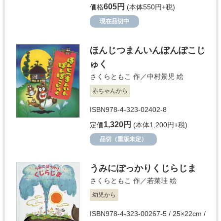
605円
価格
(本体550円+税)
現在品切中
ほんじつまんいんぽんぽこじ
ゅく
さくらともこ
作／
中村景児
絵
赤ちゃんから
ISBN978-4-323-02402-8
1,320円
定価
(本体1,200円+税)
品切（重版未定）
うみにぽっかりくじらじま
さくらともこ
作／
若菜珪
絵
幼児から
ISBN978-4-323-00267-5 / 25×22cm /