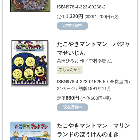
ISBN978-4-323-00268-2
1,320円
定価
(本体1,200円+税)
現在品切中
たこやきマントマン パジャ
マせいじん
高田ひろお
作／
中村泰敏
絵
赤ちゃんから
ISBN978-4-323-01525-5 / B5変型判 /
24ページ / 初版1991年11月
660円
定価
(本体600円+税)
現在品切中
たこやきマントマン マリン
ランドのぼうけんのまき