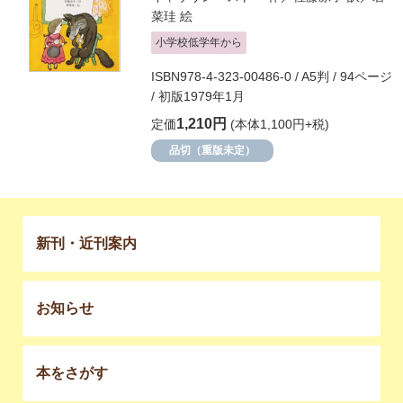
菜珪
絵
小学校低学年から
ISBN978-4-323-00486-0 / A5判 / 94ページ
/ 初版1979年1月
1,210円
定価
(本体1,100円+税)
品切（重版未定）
新刊・近刊案内
お知らせ
本をさがす