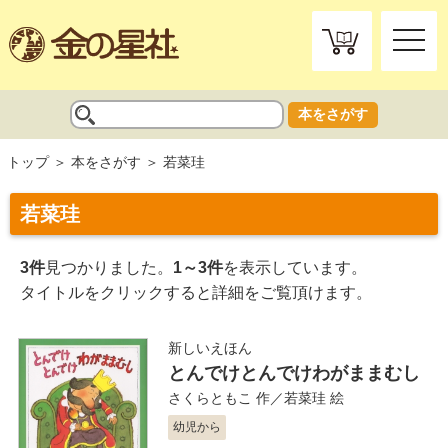
toggle
naviga
本をさがす
トップ
本をさがす
若菜珪
若菜珪
3件
見つかりました。
1～3件
を表示しています。
タイトルをクリックすると詳細をご覧頂けます。
新しいえほん
とんでけとんでけわがままむし
さくらともこ
作／
若菜珪
絵
幼児から