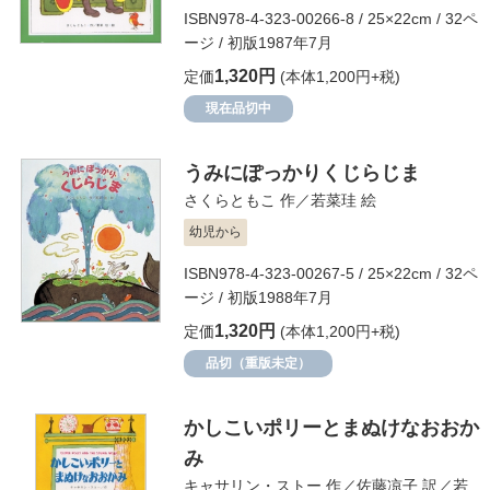
ISBN978-4-323-00266-8 / 25×22cm / 32ペ
ージ / 初版1987年7月
1,320円
定価
(本体1,200円+税)
現在品切中
うみにぽっかりくじらじま
さくらともこ
作／
若菜珪
絵
幼児から
ISBN978-4-323-00267-5 / 25×22cm / 32ペ
ージ / 初版1988年7月
1,320円
定価
(本体1,200円+税)
品切（重版未定）
かしこいポリーとまぬけなおおか
み
キャサリン・ストー
作／
佐藤凉子
訳／
若