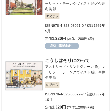
ーリット・テーンクヴィスト
絵／
今井
冬美
訳
幼児から
ISBN978-4-323-03021-0 / 初版1997年
5月
1,320円
定価
(本体1,200円+税)
品切（重版未定）
こうしはそりにのって
アストリッド・リンドグレーン
作／
マ
ーリット・テーンクヴィスト
絵／
今井
冬美
訳
幼児から
ISBN978-4-323-03022-7 / 初版1997年
10月
1,320円
定価
(本体1,200円+税)