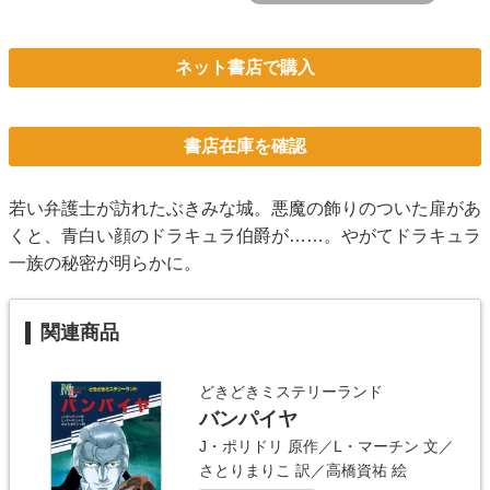
ネット書店で購入
書店在庫を確認
若い弁護士が訪れたぶきみな城。悪魔の飾りのついた扉があ
くと、青白い顔のドラキュラ伯爵が……。やがてドラキュラ
一族の秘密が明らかに。
関連商品
どきどきミステリーランド
バンパイヤ
J・ポリドリ
原作／
L・マーチン
文／
さとりまりこ
訳／
高橋資祐
絵