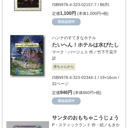
ISBN978-4-323-02157-7 / B6判
1,100円
定価
(本体1,000円+税)
現在品切中
ハンナのすてきなホテル
たいへん！ホテルは水びたし
マーク・バージェス
作／
竹下千花子
訳
赤ちゃんから
ISBN978-4-323-02344-1 / 19×16cm /
32ページ
946円
定価
(本体860円+税)
現在品切中
サンタのおもちゃこうじょう
P・スティックランド
作・絵／
もきか