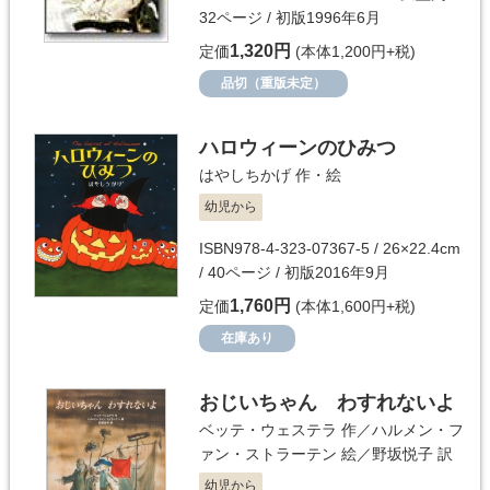
32ページ / 初版1996年6月
1,320円
定価
(本体1,200円+税)
品切（重版未定）
ハロウィーンのひみつ
はやしちかげ
作・絵
幼児から
ISBN978-4-323-07367-5 / 26×22.4cm
/ 40ページ / 初版2016年9月
1,760円
定価
(本体1,600円+税)
在庫あり
おじいちゃん わすれないよ
ベッテ・ウェステラ
作／
ハルメン・フ
ァン・ストラーテン
絵／
野坂悦子
訳
幼児から