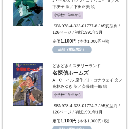
J・ベルヌ
作／
J・コナウェイ
文／
木
下友子
訳／
下田正美
絵
小学校中学年から
ISBN978-4-323-01777-8 / A5変型判 /
126ページ / 初版1991年3月
1,100円
定価
(本体1,000円+税)
品切（重版未定）
どきどきミステリーランド
名探偵ホームズ
A・C・イル
原作／
J・コナウェイ
文／
高林みゆき
訳／
斉藤純一郎
絵
小学校中学年から
ISBN978-4-323-01774-7 / A5変型判 /
126ページ / 初版1991年1月
1,100円
定価
(本体1,000円+税)