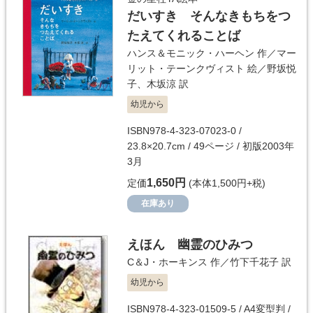
だいすき そんなきもちをつ
たえてくれることば
ハンス＆モニック・ハーヘン
作／
マー
リット・テーンクヴィスト
絵／
野坂悦
子
、
木坂涼
訳
幼児から
ISBN978-4-323-07023-0 /
23.8×20.7cm / 49ページ / 初版2003年
3月
1,650円
定価
(本体1,500円+税)
在庫あり
えほん 幽霊のひみつ
C＆J・ホーキンス
作／
竹下千花子
訳
幼児から
ISBN978-4-323-01509-5 / A4変型判 /