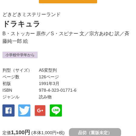
どきどきミステリーランド
ドラキュラ
B・ストッカー
原作／
S・スピナー
文／
宗方あゆむ
訳／
斉
藤純一郎
絵
小学校中学年から
判型（サイズ）
A5変型判
ページ数
126ページ
初版
1991年3月
ISBN
978-4-323-01771-6
ジャンル
読み物
1,100円
定価
(本体1,000円+税)
品切（重版未定）