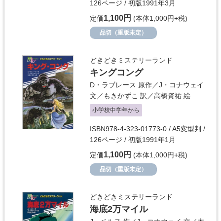
126ページ / 初版1991年3月
1,100円
定価
(本体1,000円+税)
品切（重版未定）
どきどきミステリーランド
キングコング
D・ラブレース
原作／
J・コナウェイ
文／
もきかずこ
訳／
高橋資祐
絵
小学校中学年から
ISBN978-4-323-01773-0 / A5変型判 /
126ページ / 初版1991年1月
1,100円
定価
(本体1,000円+税)
品切（重版未定）
どきどきミステリーランド
海底2万マイル