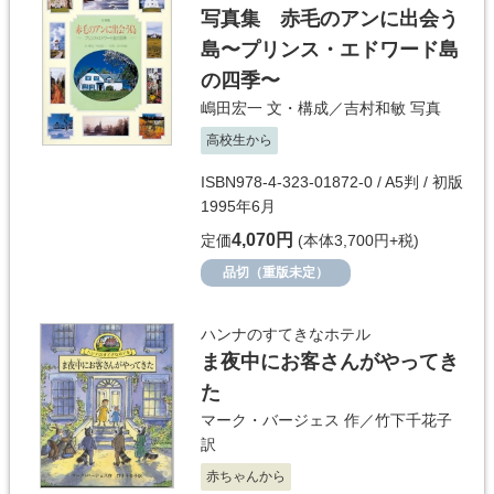
写真集 赤毛のアンに出会う
島〜プリンス・エドワード島
の四季〜
嶋田宏一
文・構成／
吉村和敏
写真
高校生から
ISBN978-4-323-01872-0 / A5判 / 初版
1995年6月
4,070円
定価
(本体3,700円+税)
品切（重版未定）
ハンナのすてきなホテル
ま夜中にお客さんがやってき
た
マーク・バージェス
作／
竹下千花子
訳
赤ちゃんから