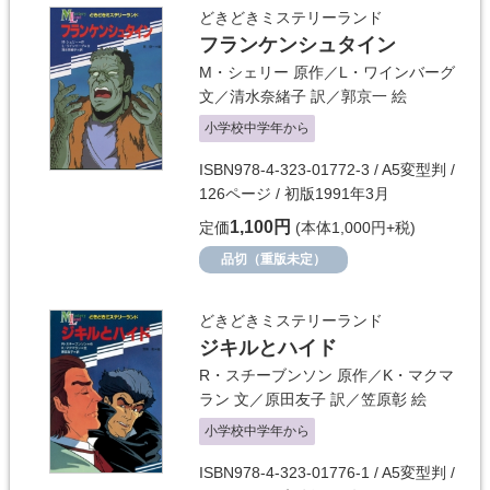
どきどきミステリーランド
フランケンシュタイン
M・シェリー
原作／
L・ワインバーグ
文／
清水奈緒子
訳／
郭京一
絵
小学校中学年から
ISBN978-4-323-01772-3 / A5変型判 /
126ページ / 初版1991年3月
1,100円
定価
(本体1,000円+税)
品切（重版未定）
どきどきミステリーランド
ジキルとハイド
R・スチーブンソン
原作／
K・マクマ
ラン
文／
原田友子
訳／
笠原彰
絵
小学校中学年から
ISBN978-4-323-01776-1 / A5変型判 /