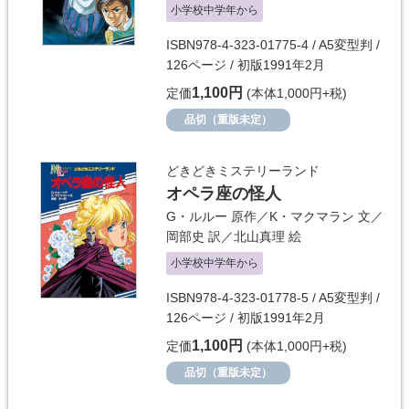
小学校中学年から
ISBN978-4-323-01775-4 / A5変型判 /
126ページ / 初版1991年2月
1,100円
定価
(本体1,000円+税)
品切（重版未定）
どきどきミステリーランド
オペラ座の怪人
G・ルルー
原作／
K・マクマラン
文／
岡部史
訳／
北山真理
絵
小学校中学年から
ISBN978-4-323-01778-5 / A5変型判 /
126ページ / 初版1991年2月
1,100円
定価
(本体1,000円+税)
品切（重版未定）