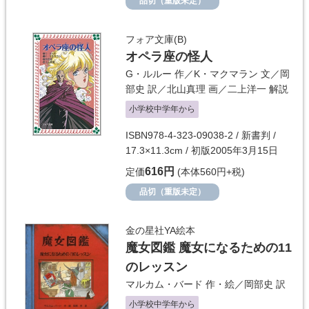
品切（重版未定）
フォア文庫(B)
オペラ座の怪人
G・ルルー
作／
K・マクマラン
文／
岡
部史
訳／
北山真理
画／
二上洋一
解説
小学校中学年から
ISBN978-4-323-09038-2 / 新書判 /
17.3×11.3cm / 初版2005年3月15日
616円
定価
(本体560円+税)
品切（重版未定）
金の星社YA絵本
魔女図鑑 魔女になるための11
のレッスン
マルカム・バード
作・絵／
岡部史
訳
小学校中学年から