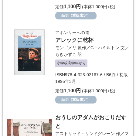
1,100円
定価
(本体1,000円+税)
品切（重版未定）
アボンリーへの道
アレックに乾杯
モンゴメリ
原作／
G・ハミルトン
文／
もきかずこ
訳
小学校高学年から
ISBN978-4-323-02167-6 / B6判 / 初版
1995年3月
1,100円
定価
(本体1,000円+税)
品切（重版未定）
おうしのアダムがおこりだす
と
アストリッド・リンドグレーン
作／
マ