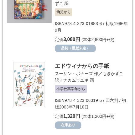
ずこ
訳
幼児から
ISBN978-4-323-01883-6 / 初版1996年
9月
3,080円
定価
(本体2,800円+税)
品切（重版未定）
エドウィナからの手紙
スーザン・ボナーズ
作／
もきかずこ
訳／
ナカムラユキ
画
小学校高学年から
ISBN978-4-323-06319-5 / 四六判 / 初
版2003年7月10日
1,320円
定価
(本体1,200円+税)
在庫あり