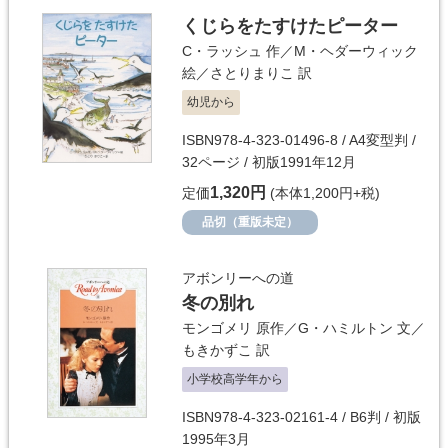
くじらをたすけたピーター
C・ラッシュ
作／
M・ヘダーウィック
絵／
さとりまりこ
訳
幼児から
ISBN978-4-323-01496-8 / A4変型判 /
32ページ / 初版1991年12月
1,320円
定価
(本体1,200円+税)
品切（重版未定）
アボンリーへの道
冬の別れ
モンゴメリ
原作／
G・ハミルトン
文／
もきかずこ
訳
小学校高学年から
ISBN978-4-323-02161-4 / B6判 / 初版
1995年3月