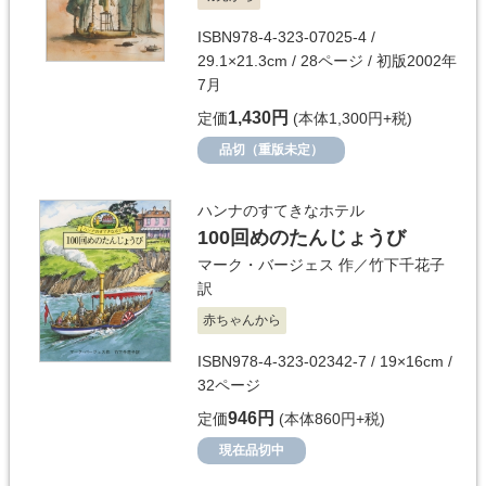
ISBN978-4-323-07025-4 /
29.1×21.3cm / 28ページ / 初版2002年
7月
1,430円
定価
(本体1,300円+税)
品切（重版未定）
ハンナのすてきなホテル
100回めのたんじょうび
マーク・バージェス
作／
竹下千花子
訳
赤ちゃんから
ISBN978-4-323-02342-7 / 19×16cm /
32ページ
946円
定価
(本体860円+税)
現在品切中