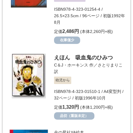
ISBN978-4-323-01254-4 /
26.5×23.5cm / 96ページ / 初版1992年
8月
2,486円
定価
(本体2,260円+税)
在庫僅少
えほん 吸血鬼のひみつ
C＆J・ホーキンス
作／
さとりまりこ
訳
幼児から
ISBN978-4-323-01510-1 / A4変型判 /
32ページ / 初版1996年10月
1,320円
定価
(本体1,200円+税)
品切（重版未定）
金の星社YA絵本