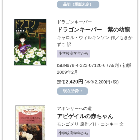
品切（重版未定）
ドラゴンキーパー
ドラゴンキーパー 紫の幼龍
キャロル・ウィルキンソン
作／
もきか
ずこ
訳
小学校高学年から
ISBN978-4-323-07120-6 / A5判 / 初版
2009年2月
2,420円
定価
(本体2,200円+税)
現在品切中
アボンリーへの道
アビゲイルの赤ちゃん
モンゴメリ
原作／
H・コンキー
文
小学校高学年から