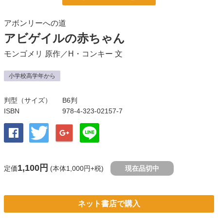
アボンリーへの道
アビゲイルの赤ちゃん
モンゴメリ
原作／
H・コンキー
文
小学校高学年から
判型（サイズ）
B6判
ISBN
978-4-323-02157-7
1,100円
定価
(本体1,000円+税)
現在品切中
ネット書店で購入