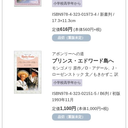
小学校高学年から
ISBN978-4-323-01973-4 / 新書判 /
17.3×11.3cm
616円
定価
(本体560円+税)
品切（重版未定）
アボンリーへの道
プリンス・エドワード島へ
モンゴメリ
原作／
D・アデール
、
J・
ローゼンストック
文／
もきかずこ
訳
小学校高学年から
ISBN978-4-323-02151-5 / B6判 / 初版
1993年11月
1,100円
定価
(本体1,000円+税)
品切（重版未定）