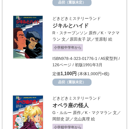
品切（重版未定）
どきどきミステリーランド
ジキルとハイド
R・スチーブンソン
原作／
K・マクマ
ラン
文／
原田友子
訳／
笠原彰
絵
小学校中学年から
ISBN978-4-323-01776-1 / A5変型判 /
126ページ / 初版1991年3月
1,100円
定価
(本体1,000円+税)
品切（重版未定）
どきどきミステリーランド
オペラ座の怪人
G・ルルー
原作／
K・マクマラン
文／
岡部史
訳／
北山真理
絵
小学校中学年から