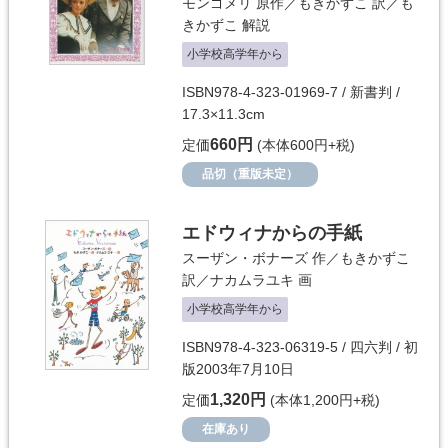
モンゴメリ
原作／
もきかずこ
訳／
も
きかずこ
解説
小学校高学年から
ISBN978-4-323-01969-7 / 新書判 /
17.3×11.3cm
660円
定価
(本体600円+税)
品切（重版未定）
エドウィナからの手紙
スーザン・ボナーズ
作／
もきかずこ
訳／
ナカムラユキ
画
小学校高学年から
ISBN978-4-323-06319-5 / 四六判 / 初
版2003年7月10日
1,320円
定価
(本体1,200円+税)
在庫あり