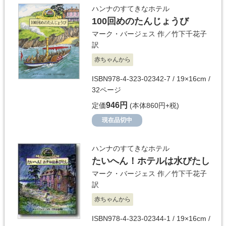
ハンナのすてきなホテル
100回めのたんじょうび
マーク・バージェス
作／
竹下千花子
訳
赤ちゃんから
ISBN978-4-323-02342-7 / 19×16cm /
32ページ
946円
定価
(本体860円+税)
現在品切中
ハンナのすてきなホテル
たいへん！ホテルは水びたし
マーク・バージェス
作／
竹下千花子
訳
赤ちゃんから
ISBN978-4-323-02344-1 / 19×16cm /