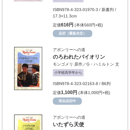
ISBN978-4-323-01970-3 / 新書判 /
17.3×11.3cm
616円
定価
(本体560円+税)
品切（重版未定）
アボンリーへの道
のろわれたバイオリン
モンゴメリ
原作／
G・ハミルトン
文
小学校高学年から
ISBN978-4-323-02163-8 / B6判
1,100円
定価
(本体1,000円+税)
現在品切中
アボンリーへの道
いたずら天使