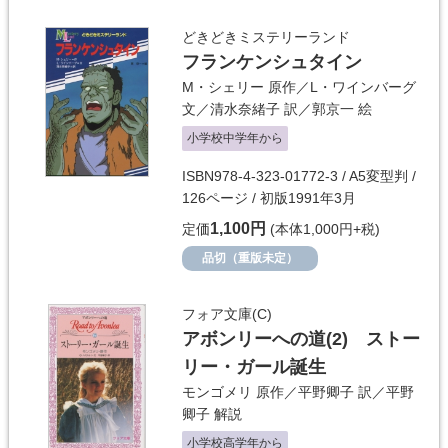
どきどきミステリーランド
フランケンシュタイン
M・シェリー
原作／
L・ワインバーグ
文／
清水奈緒子
訳／
郭京一
絵
小学校中学年から
ISBN978-4-323-01772-3 / A5変型判 /
126ページ / 初版1991年3月
1,100円
定価
(本体1,000円+税)
品切（重版未定）
フォア文庫(C)
アボンリーへの道(2) ストー
リー・ガール誕生
モンゴメリ
原作／
平野卿子
訳／
平野
卿子
解説
小学校高学年から