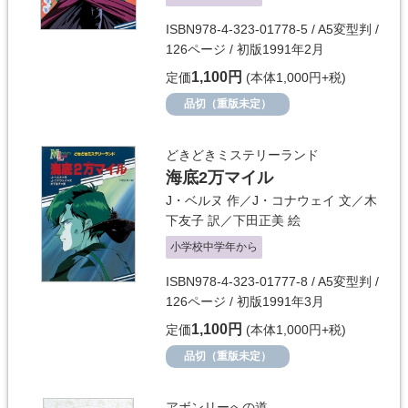
ISBN978-4-323-01778-5 / A5変型判 /
126ページ / 初版1991年2月
1,100円
定価
(本体1,000円+税)
品切（重版未定）
どきどきミステリーランド
海底2万マイル
J・ベルヌ
作／
J・コナウェイ
文／
木
下友子
訳／
下田正美
絵
小学校中学年から
ISBN978-4-323-01777-8 / A5変型判 /
126ページ / 初版1991年3月
1,100円
定価
(本体1,000円+税)
品切（重版未定）
アボンリーへの道