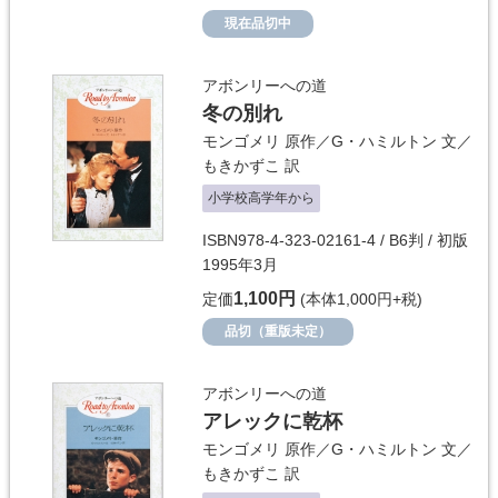
現在品切中
アボンリーへの道
冬の別れ
モンゴメリ
原作／
G・ハミルトン
文／
もきかずこ
訳
小学校高学年から
ISBN978-4-323-02161-4 / B6判 / 初版
1995年3月
1,100円
定価
(本体1,000円+税)
品切（重版未定）
アボンリーへの道
アレックに乾杯
モンゴメリ
原作／
G・ハミルトン
文／
もきかずこ
訳