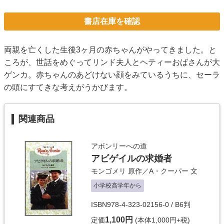
書店在庫を確認
両親を亡くした生後3ヶ月の赤ちゃんがやってきました。と
ころが、世話をめぐってリンド夫人とヘティーおばさんが大
ゲンカ。赤ちゃんのあどけない顔をみているうちに、セーラ
の頭にすてきな考えがうかびます。
関連商品
アボンリーへの道
アビゲイルの求婚者
モンゴメリ
原作／
A・クーパー
文
小学校高学年から
ISBN978-4-323-02156-0 / B6判
1,100円
定価
(本体1,000円+税)