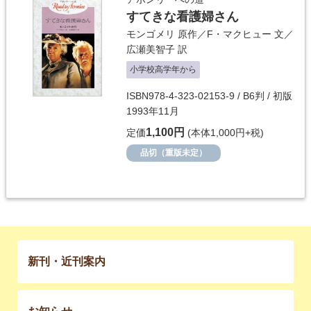
すてきな看護婦さん
モンゴメリ
原作／
F・マクヒュー
文／
広瀬美智子
訳
小学校高学年から
ISBN978-4-323-02153-9 / B6判 / 初版
1993年11月
1,100円
定価
(本体1,000円+税)
品切（重版未定）
新刊・近刊案内