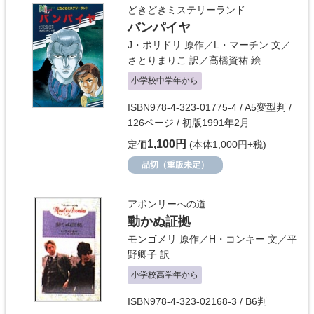
どきどきミステリーランド
バンパイヤ
J・ポリドリ
原作／
L・マーチン
文／
さとりまりこ
訳／
高橋資祐
絵
小学校中学年から
ISBN978-4-323-01775-4 / A5変型判 /
126ページ / 初版1991年2月
1,100円
定価
(本体1,000円+税)
品切（重版未定）
アボンリーへの道
動かぬ証拠
モンゴメリ
原作／
H・コンキー
文／
平
野卿子
訳
小学校高学年から
ISBN978-4-323-02168-3 / B6判