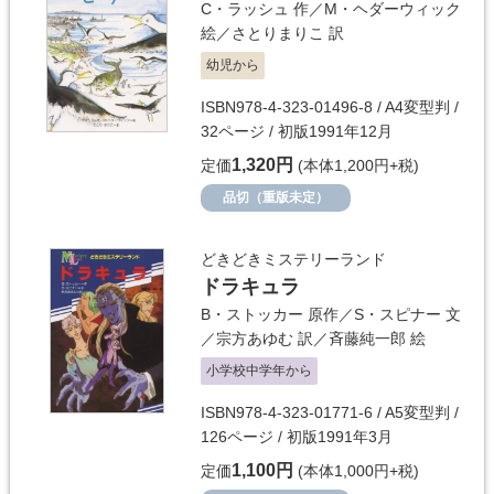
C・ラッシュ
作／
M・ヘダーウィック
絵／
さとりまりこ
訳
幼児から
ISBN978-4-323-01496-8 / A4変型判 /
32ページ / 初版1991年12月
1,320円
定価
(本体1,200円+税)
品切（重版未定）
どきどきミステリーランド
ドラキュラ
B・ストッカー
原作／
S・スピナー
文
／
宗方あゆむ
訳／
斉藤純一郎
絵
小学校中学年から
ISBN978-4-323-01771-6 / A5変型判 /
126ページ / 初版1991年3月
1,100円
定価
(本体1,000円+税)