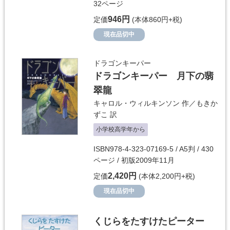
32ページ
946円
定価
(本体860円+税)
現在品切中
ドラゴンキーパー
ドラゴンキーパー 月下の翡
翠龍
キャロル・ウィルキンソン
作／
もきか
ずこ
訳
小学校高学年から
ISBN978-4-323-07169-5 / A5判 / 430
ページ / 初版2009年11月
2,420円
定価
(本体2,200円+税)
現在品切中
くじらをたすけたピーター