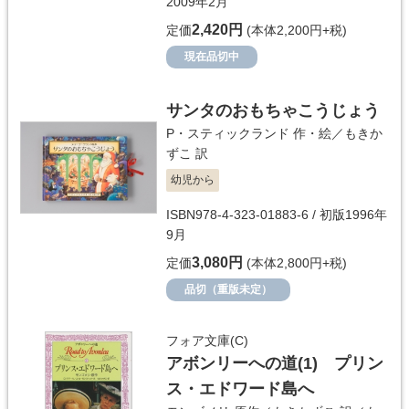
2009年2月
2,420円
定価
(本体2,200円+税)
現在品切中
サンタのおもちゃこうじょう
P・スティックランド
作・絵／
もきか
ずこ
訳
幼児から
ISBN978-4-323-01883-6 / 初版1996年
9月
3,080円
定価
(本体2,800円+税)
品切（重版未定）
フォア文庫(C)
アボンリーへの道(1) プリン
ス・エドワード島へ