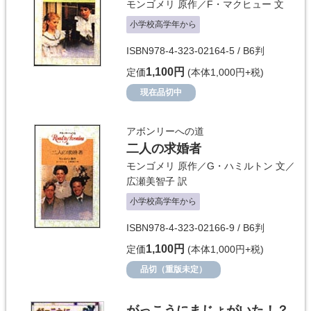
モンゴメリ
原作／
F・マクヒュー
文
小学校高学年から
ISBN978-4-323-02164-5 / B6判
1,100円
定価
(本体1,000円+税)
現在品切中
アボンリーへの道
二人の求婚者
モンゴメリ
原作／
G・ハミルトン
文／
広瀬美智子
訳
小学校高学年から
ISBN978-4-323-02166-9 / B6判
1,100円
定価
(本体1,000円+税)
品切（重版未定）
がっこうにまじょがいた！？