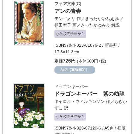
フォア文庫(C)
アンの青春
モンゴメリ
作／
きったかゆみえ
訳／
頓田室子
画／
きったかゆみえ
解説
小学校高学年から
ISBN978-4-323-01076-2 / 新書判 /
17.3×11.3cm
726円
定価
(本体660円+税)
品切（重版未定）
ドラゴンキーパー
ドラゴンキーパー 紫の幼龍
キャロル・ウィルキンソン
作／
もきか
ずこ
訳
小学校高学年から
ISBN978-4-323-07120-6 / A5判 / 初版