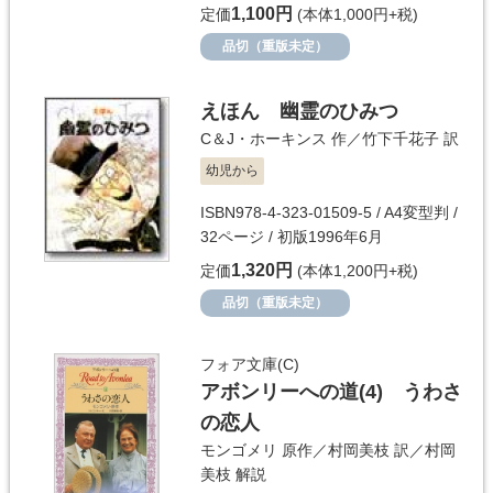
1,100円
定価
(本体1,000円+税)
品切（重版未定）
えほん 幽霊のひみつ
C＆J・ホーキンス
作／
竹下千花子
訳
幼児から
ISBN978-4-323-01509-5 / A4変型判 /
32ページ / 初版1996年6月
1,320円
定価
(本体1,200円+税)
品切（重版未定）
フォア文庫(C)
アボンリーへの道(4) うわさ
の恋人
モンゴメリ
原作／
村岡美枝
訳／
村岡
美枝
解説