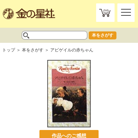
toggle
naviga
本をさがす
トップ
本をさがす
アビゲイルの赤ちゃん
作品へのご感想