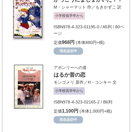
M・シャーマット
作／
もきかずこ
訳
小学校低学年から
ISBN978-4-323-01195-0 / A5判 / 80ペ
ージ
968円
定価
(本体880円+税)
現在品切中
アボンリーへの道
はるか昔の恋
モンゴメリ
原作／
H・コンキー
文
小学校高学年から
ISBN978-4-323-02165-2 / B6判
1,100円
定価
(本体1,000円+税)
現在品切中