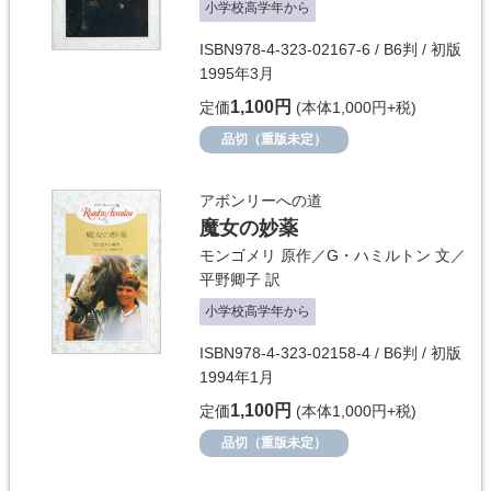
小学校高学年から
ISBN978-4-323-02167-6 / B6判 / 初版
1995年3月
1,100円
定価
(本体1,000円+税)
品切（重版未定）
アボンリーへの道
魔女の妙薬
モンゴメリ
原作／
G・ハミルトン
文／
平野卿子
訳
小学校高学年から
ISBN978-4-323-02158-4 / B6判 / 初版
1994年1月
1,100円
定価
(本体1,000円+税)
品切（重版未定）