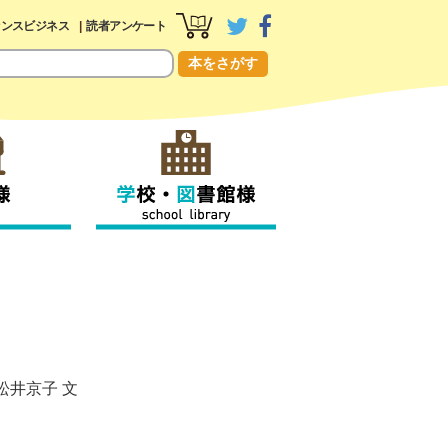
センスビジネス
読者アンケート
本をさがす
松井京子
文