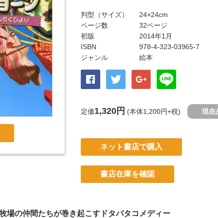
判型（サイズ）
24×24cm
ページ数
32ページ
初版
2014年1月
ISBN
978-4-323-03965-7
ジャンル
絵本
1,320円
定価
(本体1,200円+税)
現在
ネット書店で購入
書店在庫を確認
牧場の仲間たちが巻き起こすドタバタコメディー