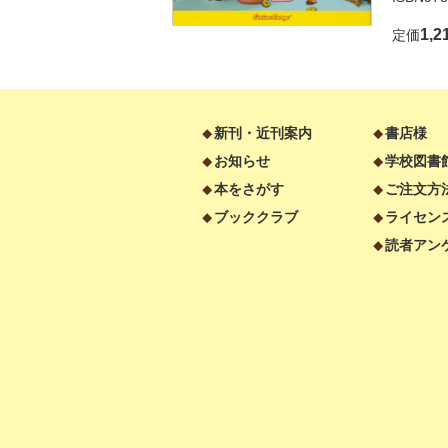
1,2
定価
新刊・近刊案内
書店様
お知らせ
学校図書
本をさがす
ご注文方
ブッククラブ
ライセン
読者アン