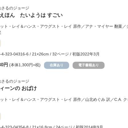
おさるのジョージ
えほん たいようは すごい
ット・レイ＆ハンス・アウグスト・レイ
原作／
アナ・マイヤー
翻案／
訳
-4-323-04316-6 / 21×26cm / 32ページ / 初版2022年3月
30円
(本体1,300円+税)
在庫あり
電子書籍あり
おさるのジョージ
ィーンの おばけ
ット・レイ＆ハンス・アウグスト・レイ
原作／
山北めぐみ
訳／
C.A.
-4-323-04354-8 / 21×16.8cm / 24ページ / 初版2014年9月