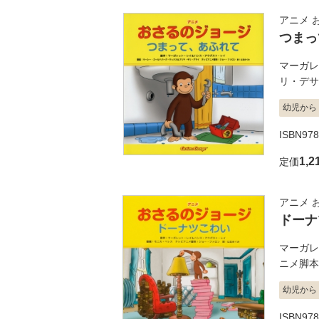
アニメ 
つまっ
マーガレ
リ・デサ
幼児から
ISBN978
1,2
定価
アニメ 
ドーナ
マーガレ
ニメ脚本
幼児から
ISBN978