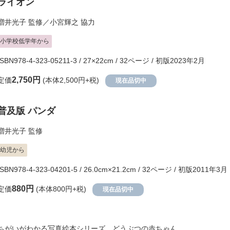
ライオン
増井光子
監修／
小宮輝之
協力
小学校低学年から
ISBN978-4-323-05211-3 / 27×22cm / 32ページ / 初版2023年2月
2,750円
定価
(本体2,500円+税)
現在品切中
普及版 パンダ
増井光子
監修
幼児から
ISBN978-4-323-04201-5 / 26.0cm×21.2cm / 32ページ / 初版2011年3月
880円
定価
(本体800円+税)
現在品切中
ちがいがわかる写真絵本シリーズ どうぶつの赤ちゃん