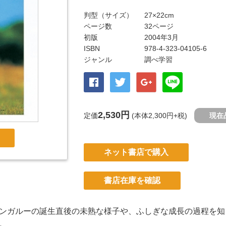
判型（サイズ）
27×22cm
ページ数
32ページ
初版
2004年3月
ISBN
978-4-323-04105-6
ジャンル
調べ学習
2,530円
定価
(本体2,300円+税)
現在
ネット書店で購入
書店在庫を確認
ンガルーの誕生直後の未熟な様子や、ふしぎな成長の過程を知
。