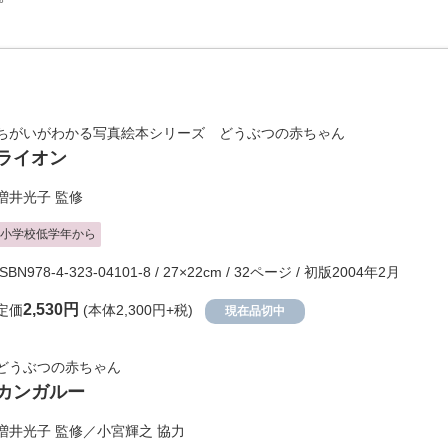
ちがいがわかる写真絵本シリーズ どうぶつの赤ちゃん
ライオン
増井光子
監修
小学校低学年から
ISBN978-4-323-04101-8 / 27×22cm / 32ページ / 初版2004年2月
2,530円
定価
(本体2,300円+税)
現在品切中
どうぶつの赤ちゃん
カンガルー
増井光子
監修／
小宮輝之
協力