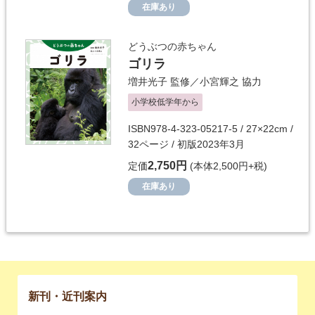
在庫あり
どうぶつの赤ちゃん
ゴリラ
増井光子
監修／
小宮輝之
協力
小学校低学年から
ISBN978-4-323-05217-5 / 27×22cm /
32ページ / 初版2023年3月
2,750円
定価
(本体2,500円+税)
在庫あり
新刊・近刊案内