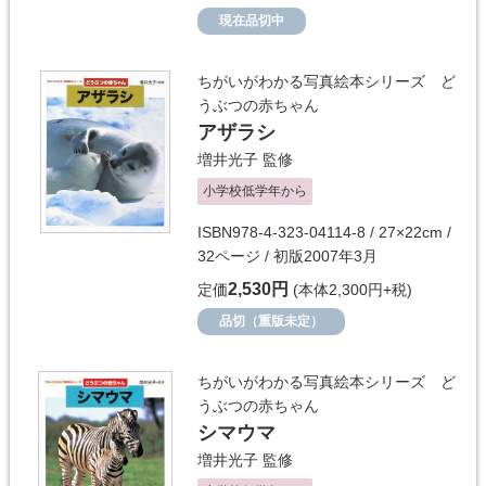
現在品切中
ちがいがわかる写真絵本シリーズ ど
うぶつの赤ちゃん
アザラシ
増井光子
監修
小学校低学年から
ISBN978-4-323-04114-8 / 27×22cm /
32ページ / 初版2007年3月
2,530円
定価
(本体2,300円+税)
品切（重版未定）
ちがいがわかる写真絵本シリーズ ど
うぶつの赤ちゃん
シマウマ
増井光子
監修