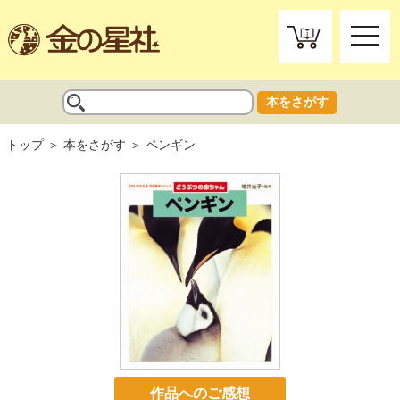
toggle
naviga
本をさがす
トップ
本をさがす
ペンギン
作品へのご感想