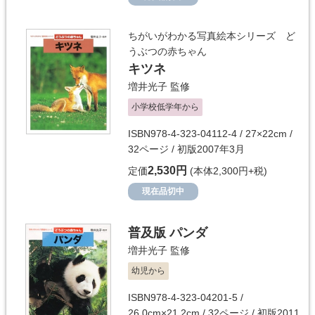
ちがいがわかる写真絵本シリーズ ど
うぶつの赤ちゃん
キツネ
増井光子
監修
小学校低学年から
ISBN978-4-323-04112-4 / 27×22cm /
32ページ / 初版2007年3月
2,530円
定価
(本体2,300円+税)
現在品切中
普及版 パンダ
増井光子
監修
幼児から
ISBN978-4-323-04201-5 /
26.0cm×21.2cm / 32ページ / 初版2011