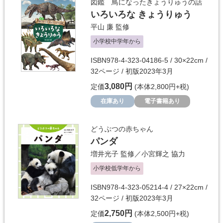
図鑑 鳥になったきょうりゅうの話
いろいろな きょうりゅう
平山 廉
監修
小学校中学年から
ISBN978-4-323-04186-5 / 30×22cm /
32ページ / 初版2023年3月
3,080円
定価
(本体2,800円+税)
在庫あり
電子書籍あり
どうぶつの赤ちゃん
パンダ
増井光子
監修／
小宮輝之
協力
小学校低学年から
ISBN978-4-323-05214-4 / 27×22cm /
32ページ / 初版2023年3月
2,750円
定価
(本体2,500円+税)