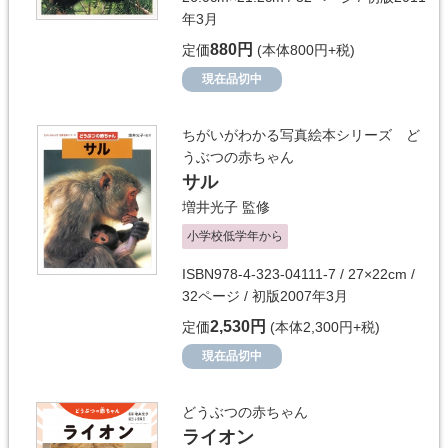
年3月
880円
定価
(本体800円+税)
現在品切中
ちがいがわかる写真絵本シリーズ ど
うぶつの赤ちゃん
サル
増井光子
監修
小学校低学年から
ISBN978-4-323-04111-7 / 27×22cm /
32ページ / 初版2007年3月
2,530円
定価
(本体2,300円+税)
現在品切中
どうぶつの赤ちゃん
ライオン