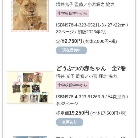
増井光子
監修／
小宮輝之
協力
小学校低学年から
ISBN978-4-323-05211-3 / 27×22cm /
32ページ / 初版2023年2月
2,750円
定価
(本体2,500円+税)
現在品切中
どうぶつの赤ちゃん 全7巻
増井 光子
監修／
小宮 輝之
協力
小学校低学年から
ISBN978-4-323-91263-9 / A4変型判 /
各32ページ
19,250円
揃定価
(本体17,500円+税)
在庫あり