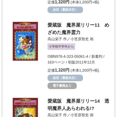
1,320円
定価
(本体1,200円+税)
品切（重版未定）
愛蔵版 魔界屋リリー11 め
ざめた魔界霊力
高山栄子
作／
小笠原智史
画
小学校中学年から
ISBN978-4-323-05061-4 / 新書判 /
163ページ / 初版2011年12月
1,320円
定価
(本体1,200円+税)
品切（重版未定）
電子書籍あり
愛蔵版 魔界屋リリー14 透
明魔界人あらわれる!?
高山栄子
作／
小笠原智史
画