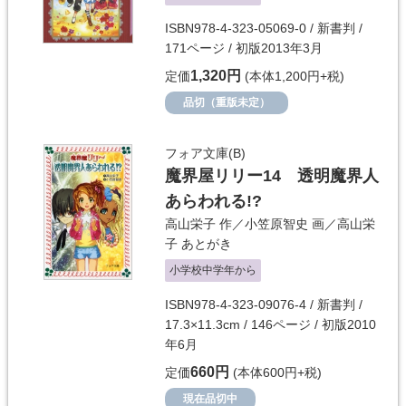
ISBN978-4-323-05069-0 / 新書判 /
171ページ / 初版2013年3月
1,320円
定価
(本体1,200円+税)
品切（重版未定）
フォア文庫(B)
魔界屋リリー14 透明魔界人
あらわれる!?
高山栄子
作／
小笠原智史
画／
高山栄
子
あとがき
小学校中学年から
ISBN978-4-323-09076-4 / 新書判 /
17.3×11.3cm / 146ページ / 初版2010
年6月
660円
定価
(本体600円+税)
現在品切中