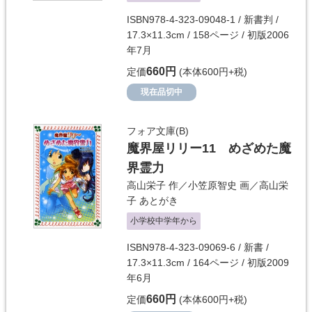
ISBN978-4-323-09048-1 / 新書判 /
17.3×11.3cm / 158ページ / 初版2006
年7月
660円
定価
(本体600円+税)
現在品切中
フォア文庫(B)
魔界屋リリー11 めざめた魔
界霊力
高山栄子
作／
小笠原智史
画／
高山栄
子
あとがき
小学校中学年から
ISBN978-4-323-09069-6 / 新書 /
17.3×11.3cm / 164ページ / 初版2009
年6月
660円
定価
(本体600円+税)