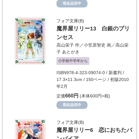
現在品切中
フォア文庫(B)
魔界屋リリー13 白銀のプリ
ンセス
高山栄子
作／
小笠原智史
画／
高山栄
子
あとがき
小学校中学年から
ISBN978-4-323-09074-0 / 新書判 /
17.3×11.3cm / 150ページ / 初版2010
年2月
660円
定価
(本体600円+税)
現在品切中
フォア文庫(B)
魔界屋リリー6 恋におちたバ
ンパイア