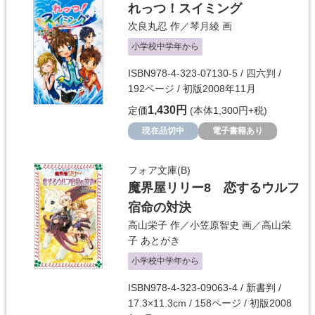
れっつ！スイミング
次良丸忍
作／
琴月綾
画
小学校中学年から
ISBN978-4-323-07130-5 / 四六判 /
192ページ / 初版2008年11月
1,430円
定価
(本体1,300円+税)
現在品切中
電子書籍あり
フォア文庫(B)
魔界屋リリー8 恋するウルフ
宿命の対決
高山栄子
作／
小笠原智史
画／
高山栄
子
あとがき
小学校中学年から
ISBN978-4-323-09063-4 / 新書判 /
17.3×11.3cm / 158ページ / 初版2008