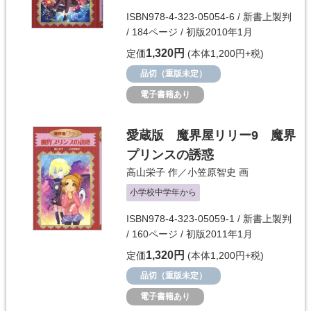
ISBN978-4-323-05054-6 / 新書上製判
/ 184ページ / 初版2010年1月
1,320円
定価
(本体1,200円+税)
品切（重版未定）
電子書籍あり
愛蔵版 魔界屋リリー9 魔界
プリンスの誘惑
高山栄子
作／
小笠原智史
画
小学校中学年から
ISBN978-4-323-05059-1 / 新書上製判
/ 160ページ / 初版2011年1月
1,320円
定価
(本体1,200円+税)
品切（重版未定）
電子書籍あり