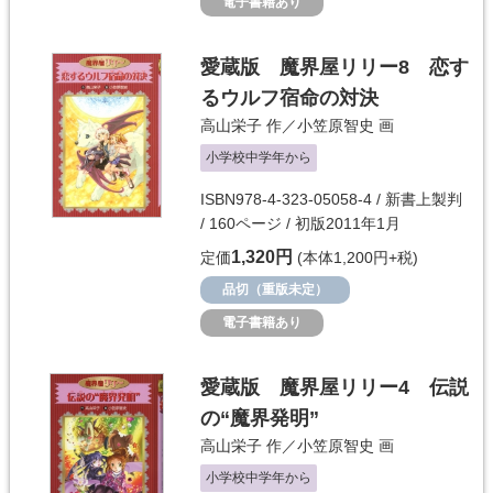
電子書籍あり
愛蔵版 魔界屋リリー8 恋す
るウルフ宿命の対決
高山栄子
作／
小笠原智史
画
小学校中学年から
ISBN978-4-323-05058-4 / 新書上製判
/ 160ページ / 初版2011年1月
1,320円
定価
(本体1,200円+税)
品切（重版未定）
電子書籍あり
愛蔵版 魔界屋リリー4 伝説
の“魔界発明”
高山栄子
作／
小笠原智史
画
小学校中学年から