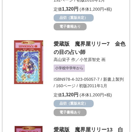
192ページ / 初版2010年1月
1,320円
定価
(本体1,200円+税)
品切（重版未定）
電子書籍あり
愛蔵版 魔界屋リリー7 金色
の目の占い師
高山栄子
作／
小笠原智史
画
小学校中学年から
ISBN978-4-323-05057-7 / 新書上製判
/ 160ページ / 初版2011年1月
1,320円
定価
(本体1,200円+税)
品切（重版未定）
電子書籍あり
愛蔵版 魔界屋リリー13 白