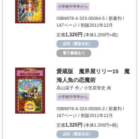
小学校中学年から
ISBN978-4-323-05064-5 / 新書判 /
147ページ / 初版2011年12月
1,320円
定価
(本体1,200円+税)
品切（重版未定）
電子書籍あり
愛蔵版 魔界屋リリー15 魔
海人魚の恋魔術
高山栄子
作／
小笠原智史
画
小学校中学年から
ISBN978-4-323-05065-2 / 新書判 /
167ページ / 初版2011年12月
1,320円
定価
(本体1,200円+税)
品切（重版未定）