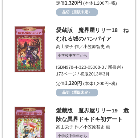
1,320円
定価
(本体1,200円+税)
品切（重版未定）
愛蔵版 魔界屋リリー18 ね
むれる城のバンパイア
高山栄子
作／
小笠原智史
画
小学校中学年から
ISBN978-4-323-05068-3 / 新書判 /
173ページ / 初版2013年3月
1,320円
定価
(本体1,200円+税)
品切（重版未定）
愛蔵版 魔界屋リリー19 危
険な異界ドキドキ初デート
高山栄子
作／
小笠原智史
画
小学校中学年から