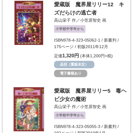
愛蔵版 魔界屋リリー12 キ
ズだらけの逃亡者
高山栄子
作／
小笠原智史
画
小学校中学年から
ISBN978-4-323-05062-1 / 新書判 /
175ページ / 初版2011年12月
1,320円
定価
(本体1,200円+税)
品切（重版未定）
電子書籍あり
愛蔵版 魔界屋リリー5 毒ヘ
ビ少女の魔術
高山栄子
作／
小笠原智史
画
小学校中学年から
ISBN978-4-323-05055-3 / 新書判 /