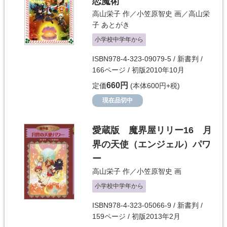
恋魔術
高山栄子
作／
小笠原智史
画／
高山栄
子
あとがき
小学校中学年から
ISBN978-4-323-09079-5 / 新書判 /
166ページ / 初版2010年10月
660円
定価
(本体600円+税)
現在品切中
愛蔵版 魔界屋リリー16 月
界の天使（エンジェル）パワ
ー
高山栄子
作／
小笠原智史
画
小学校中学年から
ISBN978-4-323-05066-9 / 新書判 /
159ページ / 初版2013年2月