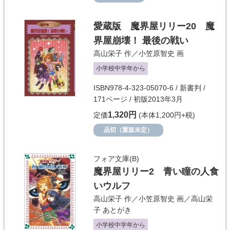
愛蔵版 魔界屋リリー20 魔
界屋崩壊！ 最後の戦い
高山栄子
作／
小笠原智史
画
小学校中学年から
ISBN978-4-323-05070-6 / 新書判 /
171ページ / 初版2013年3月
1,320円
定価
(本体1,200円+税)
品切（重版未定）
フォア文庫(B)
魔界屋リリー2 青い瞳の人食
いウルフ
高山栄子
作／
小笠原智史
画／
高山栄
子
あとがき
小学校中学年から