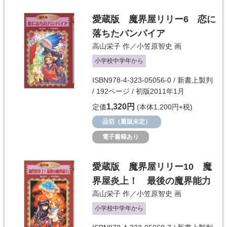
愛蔵版 魔界屋リリー6 恋に
落ちたバンパイア
高山栄子
作／
小笠原智史
画
小学校中学年から
ISBN978-4-323-05056-0 / 新書上製判
/ 192ページ / 初版2011年1月
1,320円
定価
(本体1,200円+税)
品切（重版未定）
電子書籍あり
愛蔵版 魔界屋リリー10 魔
界屋炎上！ 最後の魔界能力
高山栄子
作／
小笠原智史
画
小学校中学年から