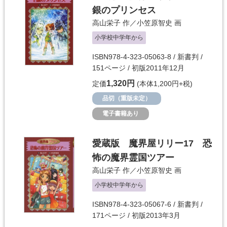
銀のプリンセス
高山栄子
作／
小笠原智史
画
小学校中学年から
ISBN978-4-323-05063-8 / 新書判 /
151ページ / 初版2011年12月
1,320円
定価
(本体1,200円+税)
品切（重版未定）
電子書籍あり
愛蔵版 魔界屋リリー17 恐
怖の魔界霊国ツアー
高山栄子
作／
小笠原智史
画
小学校中学年から
ISBN978-4-323-05067-6 / 新書判 /
171ページ / 初版2013年3月