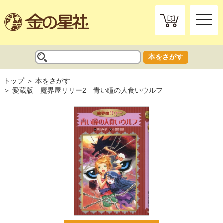
toggle
naviga
本をさがす
トップ
本をさがす
愛蔵版 魔界屋リリー2 青い瞳の人食いウルフ