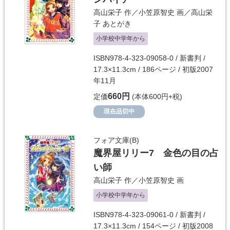
高山栄子
作／
小笠原智史
画／
高山栄
子
あとがき
小学校中学年から
ISBN978-4-323-09058-0 / 新書判 /
17.3×11.3cm / 186ページ / 初版2007
年11月
660円
定価
(本体600円+税)
現在品切中
フォア文庫(B)
魔界屋リリー7 金色の目の占
い師
高山栄子
作／
小笠原智史
画
小学校中学年から
ISBN978-4-323-09061-0 / 新書判 /
17.3×11.3cm / 154ページ / 初版2008