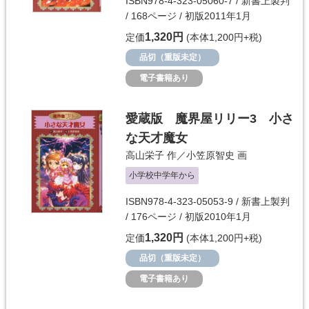
ISBN978-4-323-05060-7 / 新書上製判
/ 168ページ / 初版2011年1月
1,320円
定価
(本体1,200円+税)
品切（重版未定）
電子書籍あり
愛蔵版 魔界屋リリー3 小さ
な天才魔女
高山栄子
作／
小笠原智史
画
小学校中学年から
ISBN978-4-323-05053-9 / 新書上製判
/ 176ページ / 初版2010年1月
1,320円
定価
(本体1,200円+税)
品切（重版未定）
電子書籍あり