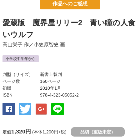
作品へのご感想
愛蔵版 魔界屋リリー2 青い瞳の人食
いウルフ
高山栄子
作／
小笠原智史
画
小学校中学年から
判型（サイズ）
新書上製判
ページ数
160ページ
初版
2010年1月
ISBN
978-4-323-05052-2
1,320円
定価
(本体1,200円+税)
品切（重版未定）