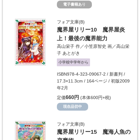
電子書籍あり
フォア文庫(B)
魔界屋リリー10 魔界屋炎
上！最後の魔界能力
高山栄子
作／
小笠原智史
画／
高山栄
子
あとがき
小学校中学年から
ISBN978-4-323-09067-2 / 新書判 /
17.3×11.3cm / 164ページ / 初版2009
年2月
660円
定価
(本体600円+税)
現在品切中
フォア文庫(B)
魔界屋リリー15 魔海人魚の