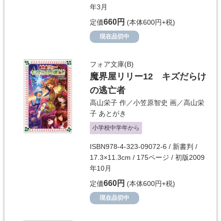
年3月
660円
定価
(本体600円+税)
現在品切中
フォア文庫(B)
魔界屋リリー12 キズだらけ
の逃亡者
高山栄子
作／
小笠原智史
画／
高山栄
子
あとがき
小学校中学年から
ISBN978-4-323-09072-6 / 新書判 /
17.3×11.3cm / 175ページ / 初版2009
年10月
660円
定価
(本体600円+税)
現在品切中