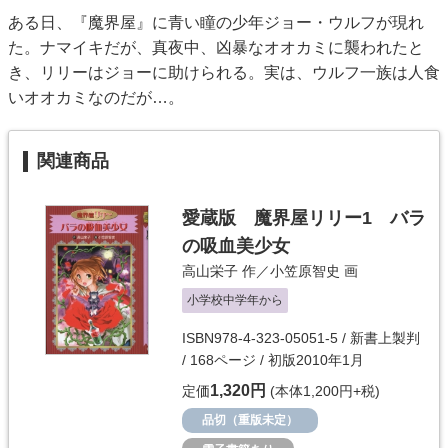
ある日、『魔界屋』に青い瞳の少年ジョー・ウルフが現れ
た。ナマイキだが、真夜中、凶暴なオオカミに襲われたと
き、リリーはジョーに助けられる。実は、ウルフ一族は人食
いオオカミなのだが…。
関連商品
愛蔵版 魔界屋リリー1 バラ
の吸血美少女
高山栄子
作／
小笠原智史
画
小学校中学年から
ISBN978-4-323-05051-5 / 新書上製判
/ 168ページ / 初版2010年1月
1,320円
定価
(本体1,200円+税)
品切（重版未定）