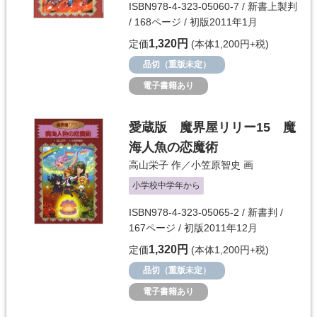
ISBN978-4-323-05060-7 / 新書上製判
/ 168ページ / 初版2011年1月
1,320円
定価
(本体1,200円+税)
品切（重版未定）
電子書籍あり
愛蔵版 魔界屋リリー15 魔
海人魚の恋魔術
高山栄子
作／
小笠原智史
画
小学校中学年から
ISBN978-4-323-05065-2 / 新書判 /
167ページ / 初版2011年12月
1,320円
定価
(本体1,200円+税)
品切（重版未定）
電子書籍あり