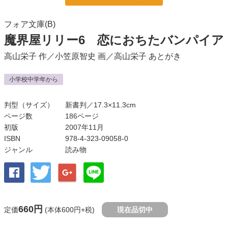
フォア文庫(B)
魔界屋リリー6 恋におちたバンパイア
高山栄子
作／
小笠原智史
画／
高山栄子
あとがき
小学校中学年から
判型（サイズ）
新書判／17.3×11.3cm
ページ数
186ページ
初版
2007年11月
ISBN
978-4-323-09058-0
ジャンル
読み物
660円
定価
(本体600円+税)
現在品切中