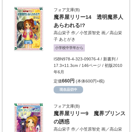
フォア文庫(B)
魔界屋リリー14 透明魔界人
あらわれる!?
高山栄子
作／
小笠原智史
画／
高山栄
子
あとがき
小学校中学年から
ISBN978-4-323-09076-4 / 新書判 /
17.3×11.3cm / 146ページ / 初版2010
年6月
660円
定価
(本体600円+税)
現在品切中
フォア文庫(B)
魔界屋リリー9 魔界プリンス
の誘惑
高山栄子
作／
小笠原智史
画／
高山栄