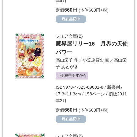
年4月
660円
定価
(本体600円+税)
現在品切中
フォア文庫(B)
魔界屋リリー16 月界の天使
パワー
高山栄子
作／
小笠原智史
画／
高山栄
子
あとがき
小学校中学年から
ISBN978-4-323-09081-8 / 新書判 /
17.3×11.3cm / 158ページ / 初版2011
年2月
660円
定価
(本体600円+税)
現在品切中
フォア文庫(B)