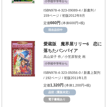
小学校中学年から
ISBN978-4-323-09089-4 / 新書判 /
159ページ / 初版2012年8月
660円
定価
(本体600円+税)
現在品切中
愛蔵版 魔界屋リリー6 恋に
落ちたバンパイア
高山栄子
作／
小笠原智史
画
小学校中学年から
ISBN978-4-323-05056-0 / 新書上製判
/ 192ページ / 初版2011年1月
1,320円
定価
(本体1,200円+税)
品切（重版未定）
電子書籍あり