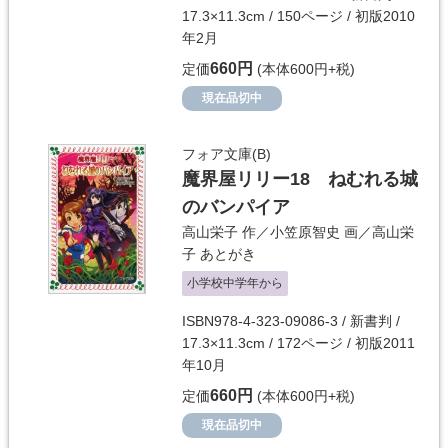
17.3×11.3cm / 150ページ / 初版2010
年2月
660円
定価
(本体600円+税)
現在品切中
フォア文庫(B)
魔界屋リリー18 ねむれる城
のバンパイア
高山栄子
作／
小笠原智史
画／
高山栄
子
あとがき
小学校中学年から
ISBN978-4-323-09086-3 / 新書判 /
17.3×11.3cm / 172ページ / 初版2011
年10月
660円
定価
(本体600円+税)
現在品切中