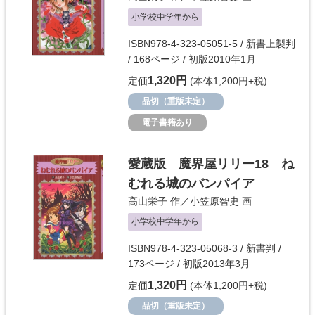
小学校中学年から
ISBN978-4-323-05051-5 / 新書上製判
/ 168ページ / 初版2010年1月
1,320円
定価
(本体1,200円+税)
品切（重版未定）
電子書籍あり
愛蔵版 魔界屋リリー18 ね
むれる城のバンパイア
高山栄子
作／
小笠原智史
画
小学校中学年から
ISBN978-4-323-05068-3 / 新書判 /
173ページ / 初版2013年3月
1,320円
定価
(本体1,200円+税)
品切（重版未定）