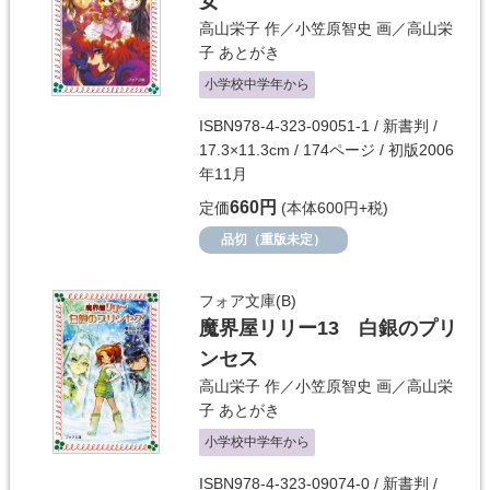
女
高山栄子
作／
小笠原智史
画／
高山栄
子
あとがき
小学校中学年から
ISBN978-4-323-09051-1 / 新書判 /
17.3×11.3cm / 174ページ / 初版2006
年11月
660円
定価
(本体600円+税)
品切（重版未定）
フォア文庫(B)
魔界屋リリー13 白銀のプリ
ンセス
高山栄子
作／
小笠原智史
画／
高山栄
子
あとがき
小学校中学年から
ISBN978-4-323-09074-0 / 新書判 /