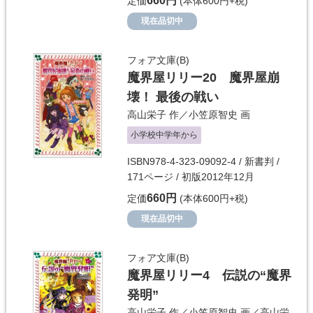
660円
定価
(本体600円+税)
現在品切中
フォア文庫(B)
魔界屋リリー20 魔界屋崩
壊！ 最後の戦い
高山栄子
作／
小笠原智史
画
小学校中学年から
ISBN978-4-323-09092-4 / 新書判 /
171ページ / 初版2012年12月
660円
定価
(本体600円+税)
現在品切中
フォア文庫(B)
魔界屋リリー4 伝説の“魔界
発明”
高山栄子
作／
小笠原智史
画／
高山栄