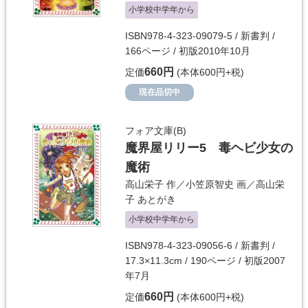
小学校中学年から
ISBN978-4-323-09079-5 / 新書判 /
166ページ / 初版2010年10月
660円
定価
(本体600円+税)
現在品切中
フォア文庫(B)
魔界屋リリー5 毒ヘビ少女の
魔術
高山栄子
作／
小笠原智史
画／
高山栄
子
あとがき
小学校中学年から
ISBN978-4-323-09056-6 / 新書判 /
17.3×11.3cm / 190ページ / 初版2007
年7月
660円
定価
(本体600円+税)