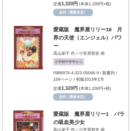
1,320円
定価
(本体1,200円+税)
品切（重版未定）
愛蔵版 魔界屋リリー16 月
界の天使（エンジェル）パワ
ー
高山栄子
作／
小笠原智史
画
小学校中学年から
ISBN978-4-323-05066-9 / 新書判 /
159ページ / 初版2013年2月
1,320円
定価
(本体1,200円+税)
品切（重版未定）
愛蔵版 魔界屋リリー1 バラ
の吸血美少女
高山栄子
作／
小笠原智史
画