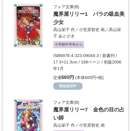
フォア文庫(B)
魔界屋リリー1 バラの吸血美
少女
高山栄子
作／
小笠原智史
画／
高山栄
子
あとがき
小学校中学年から
ISBN978-4-323-09044-3 / 新書判 /
17.3×11.3cm / 168ページ / 初版2006
年1月
660円
定価
(本体600円+税)
現在品切中
フォア文庫(B)
魔界屋リリー7 金色の目の占
い師
高山栄子
作／
小笠原智史
画