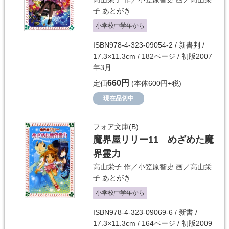
子
あとがき
小学校中学年から
ISBN978-4-323-09054-2 / 新書判 /
17.3×11.3cm / 182ページ / 初版2007
年3月
660円
定価
(本体600円+税)
現在品切中
フォア文庫(B)
魔界屋リリー11 めざめた魔
界霊力
高山栄子
作／
小笠原智史
画／
高山栄
子
あとがき
小学校中学年から
ISBN978-4-323-09069-6 / 新書 /
17.3×11.3cm / 164ページ / 初版2009