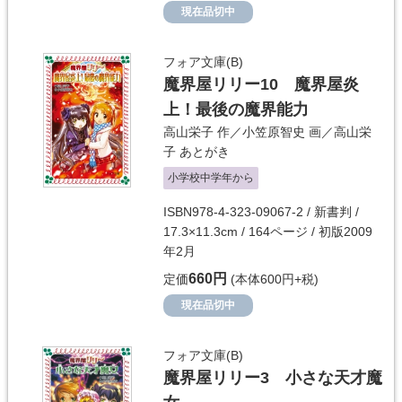
現在品切中
フォア文庫(B)
魔界屋リリー10 魔界屋炎
上！最後の魔界能力
高山栄子
作／
小笠原智史
画／
高山栄
子
あとがき
小学校中学年から
ISBN978-4-323-09067-2 / 新書判 /
17.3×11.3cm / 164ページ / 初版2009
年2月
660円
定価
(本体600円+税)
現在品切中
フォア文庫(B)
魔界屋リリー3 小さな天才魔