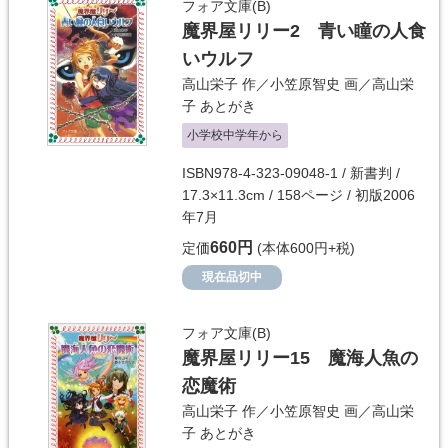
フォア文庫(B)
魔界屋リリー2 青い瞳の人食
いウルフ
高山栄子
作／
小笠原智史
画／
高山栄
子
あとがき
小学校中学年から
ISBN978-4-323-09048-1 / 新書判 /
17.3×11.3cm / 158ページ / 初版2006
年7月
660円
定価
(本体600円+税)
現在品切中
フォア文庫(B)
魔界屋リリー15 魔海人魚の
恋魔術
高山栄子
作／
小笠原智史
画／
高山栄
子
あとがき