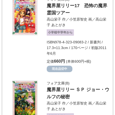
魔界屋リリー17 恐怖の魔界
霊国ツアー
高山栄子
作／
小笠原智史
画／
高山栄
子
あとがき
小学校中学年から
ISBN978-4-323-09083-2 / 新書判 /
17.3×11.3cm / 170ページ / 初版2011
年6月
660円
定価
(本体600円+税)
現在品切中
フォア文庫(B)
魔界屋リリー ＳＰ ジョー・ウ
ルフの秘密
高山栄子
作／
小笠原智史
画／
高山栄
子
あとがき