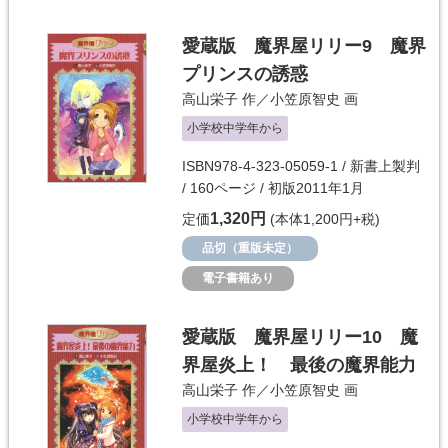
愛蔵版 魔界屋リリー9 魔界
プリンスの誘惑
高山栄子
作／
小笠原智史
画
小学校中学年から
ISBN978-4-323-05059-1 / 新書上製判
/ 160ページ / 初版2011年1月
1,320円
定価
(本体1,200円+税)
品切（重版未定）
電子書籍あり
愛蔵版 魔界屋リリー10 魔
界屋炎上！ 最後の魔界能力
高山栄子
作／
小笠原智史
画
小学校中学年から