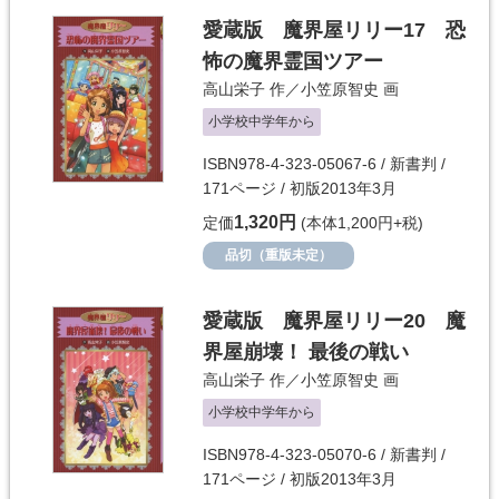
愛蔵版 魔界屋リリー17 恐
怖の魔界霊国ツアー
高山栄子
作／
小笠原智史
画
小学校中学年から
ISBN978-4-323-05067-6 / 新書判 /
171ページ / 初版2013年3月
1,320円
定価
(本体1,200円+税)
品切（重版未定）
愛蔵版 魔界屋リリー20 魔
界屋崩壊！ 最後の戦い
高山栄子
作／
小笠原智史
画
小学校中学年から
ISBN978-4-323-05070-6 / 新書判 /
171ページ / 初版2013年3月