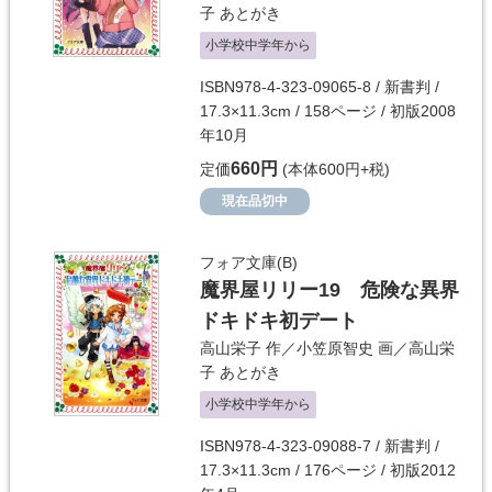
子
あとがき
小学校中学年から
ISBN978-4-323-09065-8 / 新書判 /
17.3×11.3cm / 158ページ / 初版2008
年10月
660円
定価
(本体600円+税)
現在品切中
フォア文庫(B)
魔界屋リリー19 危険な異界
ドキドキ初デート
高山栄子
作／
小笠原智史
画／
高山栄
子
あとがき
小学校中学年から
ISBN978-4-323-09088-7 / 新書判 /
17.3×11.3cm / 176ページ / 初版2012