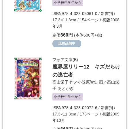
小学校中学年から
ISBN978-4-323-09061-0 / 新書判 /
17.3×11.3cm / 154ページ / 初版2008
年3月
660円
定価
(本体600円+税)
現在品切中
フォア文庫(B)
魔界屋リリー12 キズだらけ
の逃亡者
高山栄子
作／
小笠原智史
画／
高山栄
子
あとがき
小学校中学年から
ISBN978-4-323-09072-6 / 新書判 /
17.3×11.3cm / 175ページ / 初版2009
年10月