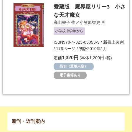
愛蔵版 魔界屋リリー3 小さ
な天才魔女
高山栄子
作／
小笠原智史
画
小学校中学年から
ISBN978-4-323-05053-9 / 新書上製判
/ 176ページ / 初版2010年1月
1,320円
定価
(本体1,200円+税)
品切（重版未定）
電子書籍あり
新刊・近刊案内