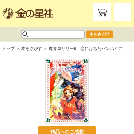
toggle
naviga
本をさがす
トップ
本をさがす
魔界屋リリー6 恋におちたバンパイア
作品へのご感想