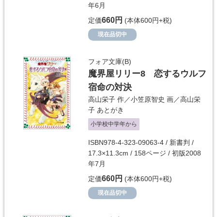
年6月
660円
定価
(本体600円+税)
現在品切中
フォア文庫(B)
魔界屋リリー8 恋するウルフ
宿命の対決
高山栄子
作／
小笠原智史
画／
高山栄
子
あとがき
小学校中学年から
ISBN978-4-323-09063-4 / 新書判 /
17.3×11.3cm / 158ページ / 初版2008
年7月
660円
定価
(本体600円+税)
現在品切中