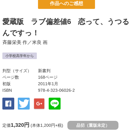
作品へのご感想
愛蔵版 ラブ偏差値6 恋って、うつる
んですっ！
斉藤栄美
作／
米良
画
小学校高学年から
判型（サイズ）
新書判
ページ数
168ページ
初版
2011年1月
ISBN
978-4-323-06026-2
1,320円
定価
(本体1,200円+税)
品切（重版未定）