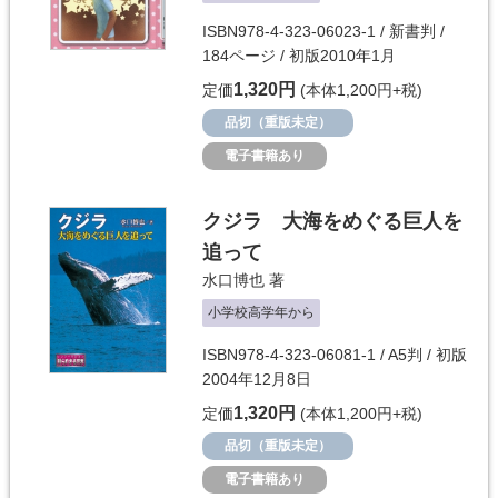
ISBN978-4-323-06023-1 / 新書判 /
184ページ / 初版2010年1月
1,320円
定価
(本体1,200円+税)
品切（重版未定）
電子書籍あり
クジラ 大海をめぐる巨人を
追って
水口博也
著
小学校高学年から
ISBN978-4-323-06081-1 / A5判 / 初版
2004年12月8日
1,320円
定価
(本体1,200円+税)
品切（重版未定）
電子書籍あり