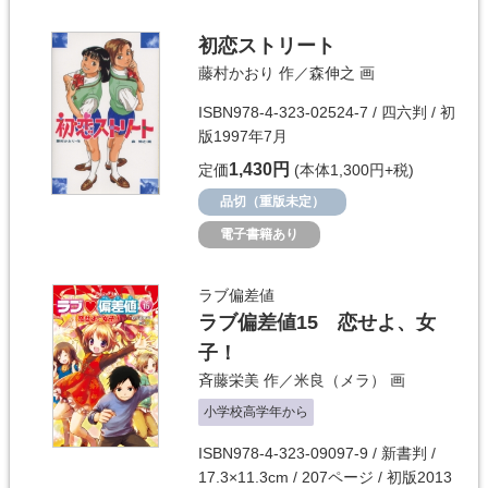
初恋ストリート
藤村かおり
作／
森伸之
画
ISBN978-4-323-02524-7 / 四六判 / 初
版1997年7月
1,430円
定価
(本体1,300円+税)
品切（重版未定）
電子書籍あり
ラブ偏差値
ラブ偏差値15 恋せよ、女
子！
斉藤栄美
作／
米良（メラ）
画
小学校高学年から
ISBN978-4-323-09097-9 / 新書判 /
17.3×11.3cm / 207ページ / 初版2013