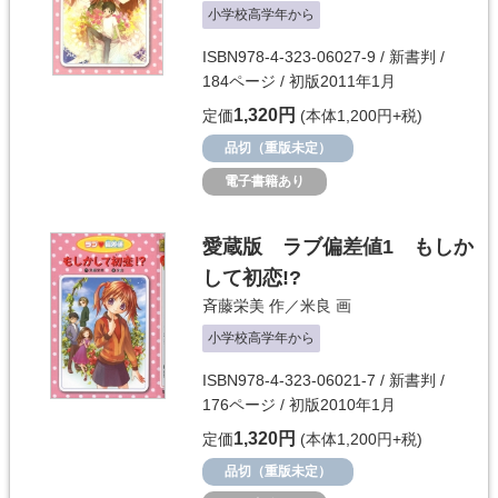
小学校高学年から
ISBN978-4-323-06027-9 / 新書判 /
184ページ / 初版2011年1月
1,320円
定価
(本体1,200円+税)
品切（重版未定）
電子書籍あり
愛蔵版 ラブ偏差値1 もしか
して初恋!?
斉藤栄美
作／
米良
画
小学校高学年から
ISBN978-4-323-06021-7 / 新書判 /
176ページ / 初版2010年1月
1,320円
定価
(本体1,200円+税)
品切（重版未定）