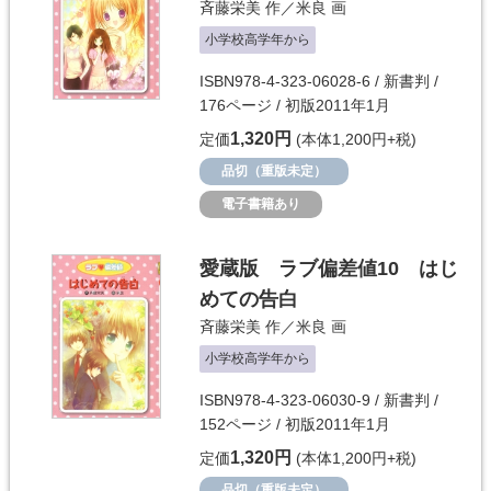
斉藤栄美
作／
米良
画
小学校高学年から
ISBN978-4-323-06028-6 / 新書判 /
176ページ / 初版2011年1月
1,320円
定価
(本体1,200円+税)
品切（重版未定）
電子書籍あり
愛蔵版 ラブ偏差値10 はじ
めての告白
斉藤栄美
作／
米良
画
小学校高学年から
ISBN978-4-323-06030-9 / 新書判 /
152ページ / 初版2011年1月
1,320円
定価
(本体1,200円+税)
品切（重版未定）