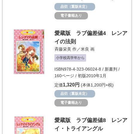
品切（重版未定）
電子書籍あり
愛蔵版 ラブ偏差値4 レンア
イの法則
斉藤栄美
作／
米良
画
小学校高学年から
ISBN978-4-323-06024-8 / 新書判 /
160ページ / 初版2010年1月
1,320円
定価
(本体1,200円+税)
品切（重版未定）
電子書籍あり
愛蔵版 ラブ偏差値8 レンア
イ・トライアングル