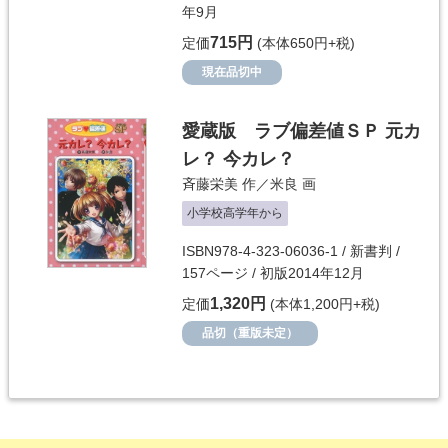
年9月
715円
定価
(本体650円+税)
現在品切中
愛蔵版 ラブ偏差値ＳＰ 元カ
レ？ 今カレ？
斉藤栄美
作／
米良
画
小学校高学年から
ISBN978-4-323-06036-1 / 新書判 /
157ページ / 初版2014年12月
1,320円
定価
(本体1,200円+税)
品切（重版未定）