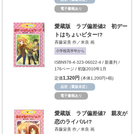
電子書籍あり
愛蔵版 ラブ偏差値2 初デー
トはちょいビター!?
斉藤栄美
作／
米良
画
小学校高学年から
ISBN978-4-323-06022-4 / 新書判 /
176ページ / 初版2010年1月
1,320円
定価
(本体1,200円+税)
品切（重版未定）
電子書籍あり
愛蔵版 ラブ偏差値7 親友が
恋のライバル!?
斉藤栄美
作／
米良
画