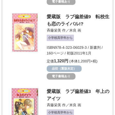
電子書籍あり
愛蔵版 ラブ偏差値9 転校生
も恋のライバル!?
斉藤栄美
作／
米良
画
小学校高学年から
ISBN978-4-323-06029-3 / 新書判 /
160ページ / 初版2011年1月
1,320円
定価
(本体1,200円+税)
品切（重版未定）
電子書籍あり
愛蔵版 ラブ偏差値3 年上の
アイツ
斉藤栄美
作／
米良
画
小学校高学年から