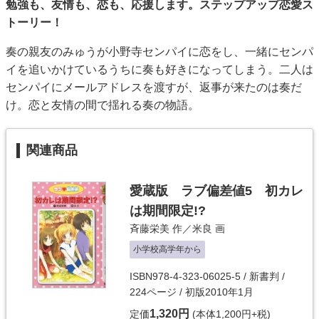
勉強も、友情も、恋も、応援します。ステップアップ恋愛ス
トーリー！
奏の親友のみゅうが小野寺センパイに恋をし、一緒にセンパ
イを追いかけているうちに奏も好きになってしまう。二人は
センパイにメールアドレスを渡すが、返事が来たのは奏だ
け。恋と友情の間で揺れる奏の物語。
関連商品
愛蔵版 ラブ偏差値5 初カレ
は期間限定!?
斉藤栄美
作／
米良
画
小学校高学年から
ISBN978-4-323-06025-5 / 新書判 /
224ページ / 初版2010年1月
1,320円
定価
(本体1,200円+税)