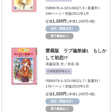
ISBN978-4-323-06027-9 / 新書判 /
184ページ / 初版2011年1月
1,320円
定価
(本体1,200円+税)
品切（重版未定）
電子書籍あり
愛蔵版 ラブ偏差値1 もしか
して初恋!?
斉藤栄美
作／
米良
画
小学校高学年から
ISBN978-4-323-06021-7 / 新書判 /
176ページ / 初版2010年1月
1,320円
定価
(本体1,200円+税)
品切（重版未定）
電子書籍あり