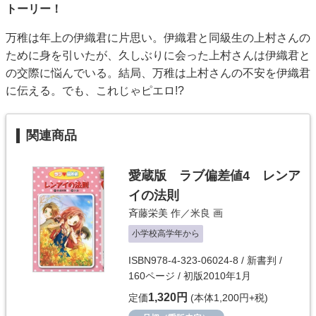
トーリー！
万稚は年上の伊織君に片思い。伊織君と同級生の上村さんの
ために身を引いたが、久しぶりに会った上村さんは伊織君と
の交際に悩んでいる。結局、万稚は上村さんの不安を伊織君
に伝える。でも、これじゃピエロ!?
関連商品
愛蔵版 ラブ偏差値4 レンア
イの法則
斉藤栄美
作／
米良
画
小学校高学年から
ISBN978-4-323-06024-8 / 新書判 /
160ページ / 初版2010年1月
1,320円
定価
(本体1,200円+税)