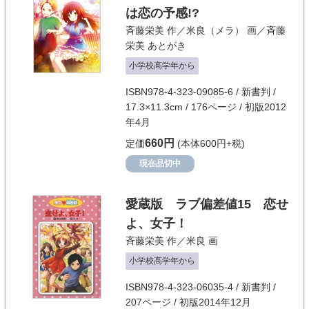
は恋の予感!?
斉藤栄美
作／
米良（メラ）
画／
斉藤
栄美
あとがき
小学校高学年から
ISBN978-4-323-09085-6 / 新書判 /
17.3×11.3cm / 176ページ / 初版2012
年4月
660円
定価
(本体600円+税)
現在品切中
愛蔵版 ラブ偏差値15 恋せ
よ、女子！
斉藤栄美
作／
米良
画
小学校高学年から
ISBN978-4-323-06035-4 / 新書判 /
207ページ / 初版2014年12月