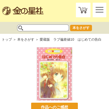
toggle
naviga
本をさがす
トップ
本をさがす
愛蔵版 ラブ偏差値10 はじめての告白
作品へのご感想