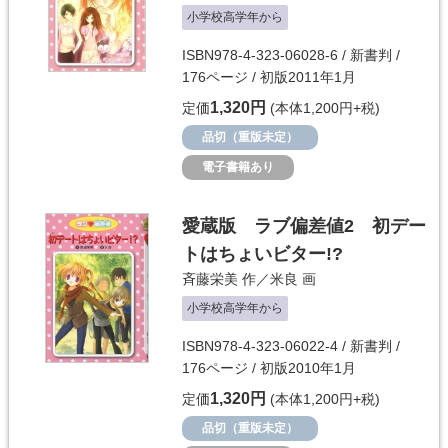
小学校高学年から
ISBN978-4-323-06028-6 / 新書判 /
176ページ / 初版2011年1月
1,320円
定価
(本体1,200円+税)
品切（重版未定）
電子書籍あり
愛蔵版 ラブ偏差値2 初デー
トはちょいビター!?
斉藤栄美
作／
米良
画
小学校高学年から
ISBN978-4-323-06022-4 / 新書判 /
176ページ / 初版2010年1月
1,320円
定価
(本体1,200円+税)
品切（重版未定）