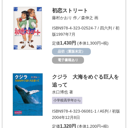
初恋ストリート
藤村かおり
作／
森伸之
画
ISBN978-4-323-02524-7 / 四六判 / 初
版1997年7月
1,430円
定価
(本体1,300円+税)
品切（重版未定）
電子書籍あり
クジラ 大海をめぐる巨人を
追って
水口博也
著
小学校高学年から
ISBN978-4-323-06081-1 / A5判 / 初版
2004年12月8日
1,320円
定価
(本体1,200円+税)