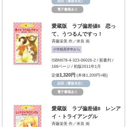
品切（重版未定）
電子書籍あり
愛蔵版 ラブ偏差値6 恋っ
て、うつるんですっ！
斉藤栄美
作／
米良
画
小学校高学年から
ISBN978-4-323-06026-2 / 新書判 /
168ページ / 初版2011年1月
1,320円
定価
(本体1,200円+税)
品切（重版未定）
電子書籍あり
愛蔵版 ラブ偏差値8 レンア
イ・トライアングル
斉藤栄美
作／
米良
画