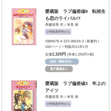
愛蔵版 ラブ偏差値9 転校生
も恋のライバル!?
斉藤栄美
作／
米良
画
小学校高学年から
ISBN978-4-323-06029-3 / 新書判 /
160ページ / 初版2011年1月
1,320円
定価
(本体1,200円+税)
品切（重版未定）
電子書籍あり
愛蔵版 ラブ偏差値3 年上の
アイツ
斉藤栄美
作／
米良
画
小学校高学年から