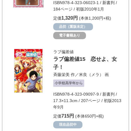
ISBN978-4-323-06023-1 / 新書判 /
184ページ / 初版2010年1月
1,320円
定価
(本体1,200円+税)
品切（重版未定）
電子書籍あり
ラブ偏差値
ラブ偏差値15 恋せよ、女
子！
斉藤栄美
作／
米良（メラ）
画
小学校高学年から
ISBN978-4-323-09097-9 / 新書判 /
17.3×11.3cm / 207ページ / 初版2013
年9月
715円
定価
(本体650円+税)
現在品切中