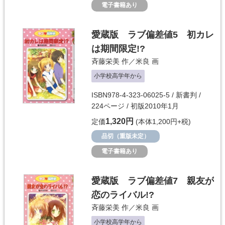
電子書籍あり
愛蔵版 ラブ偏差値5 初カレ
は期間限定!?
斉藤栄美
作／
米良
画
小学校高学年から
ISBN978-4-323-06025-5 / 新書判 /
224ページ / 初版2010年1月
1,320円
定価
(本体1,200円+税)
品切（重版未定）
電子書籍あり
愛蔵版 ラブ偏差値7 親友が
恋のライバル!?
斉藤栄美
作／
米良
画
小学校高学年から