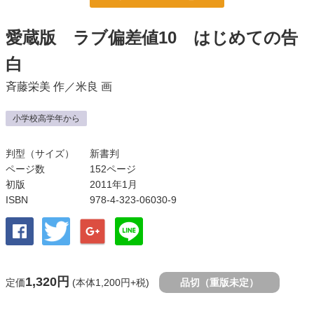
愛蔵版 ラブ偏差値10 はじめての告
白
斉藤栄美
作／
米良
画
小学校高学年から
判型（サイズ）
新書判
ページ数
152ページ
初版
2011年1月
ISBN
978-4-323-06030-9
1,320円
定価
(本体1,200円+税)
品切（重版未定）