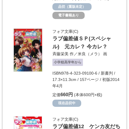
品切（重版未定）
電子書籍あり
フォア文庫(C)
ラブ偏差値ＳＰ(スペシャ
ル) 元カレ？ 今カレ？
斉藤栄美
作／
米良（メラ）
画
小学校高学年から
ISBN978-4-323-09100-6 / 新書判 /
17.3×11.3cm / 157ページ / 初版2014
年4月
660円
定価
(本体600円+税)
現在品切中
フォア文庫(C)
ラブ偏差値12 ケンカ友だち