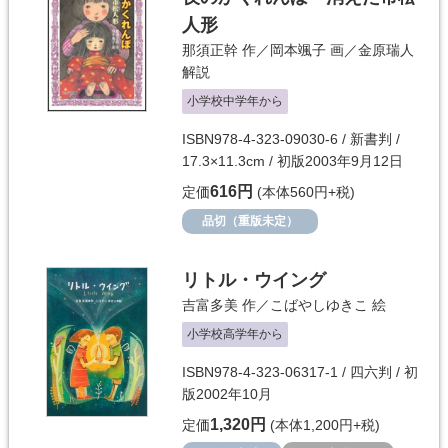
人形
那須正幹
作／
岡本颯子
画／
金原瑞人
解説
小学校中学年から
ISBN978-4-323-09030-6 / 新書判 /
17.3×11.3cm / 初版2003年9月12日
616円
定価
(本体560円+税)
品切（重版未定）
リトル・ウイング
吉富多美
作／
こばやしゆきこ
絵
小学校高学年から
ISBN978-4-323-06317-1 / 四六判 / 初
版2002年10月
1,320円
定価
(本体1,200円+税)