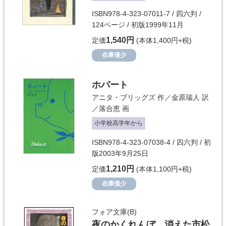
ISBN978-4-323-07011-7 / 四六判 /
124ページ / 初版1999年11月
1,540円
定価
(本体1,400円+税)
在庫僅少
ホバート
アニタ・ブリッグズ
作／
金原瑞人
訳
／
落合恵
画
小学校高学年から
ISBN978-4-323-07038-4 / 四六判 / 初
版2003年9月25日
1,210円
定価
(本体1,100円+税)
在庫僅少
フォア文庫(B)
夜のかくれんぼ 消えた市松