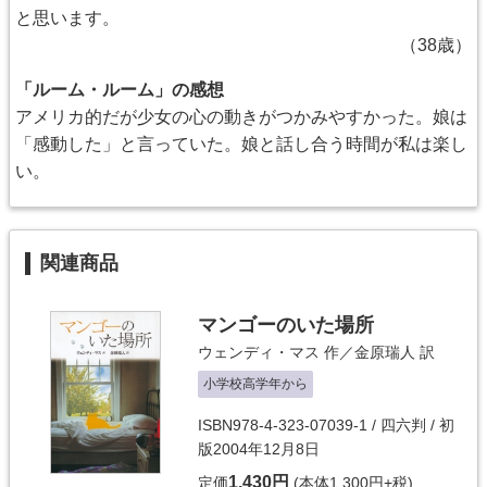
と思います。
（38歳）
「ルーム・ルーム」の感想
アメリカ的だが少女の心の動きがつかみやすかった。娘は
「感動した」と言っていた。娘と話し合う時間が私は楽し
い。
関連商品
マンゴーのいた場所
ウェンディ・マス
作／
金原瑞人
訳
小学校高学年から
ISBN978-4-323-07039-1 / 四六判 / 初
版2004年12月8日
1,430円
定価
(本体1,300円+税)