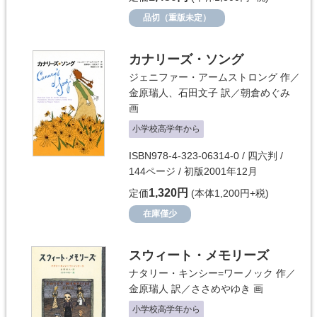
品切（重版未定）
カナリーズ・ソング
ジェニファー・アームストロング
作／
金原瑞人
、
石田文子
訳／
朝倉めぐみ
画
小学校高学年から
ISBN978-4-323-06314-0 / 四六判 /
144ページ / 初版2001年12月
1,320円
定価
(本体1,200円+税)
在庫僅少
スウィート・メモリーズ
ナタリー・キンシー=ワーノック
作／
金原瑞人
訳／
ささめやゆき
画
小学校高学年から