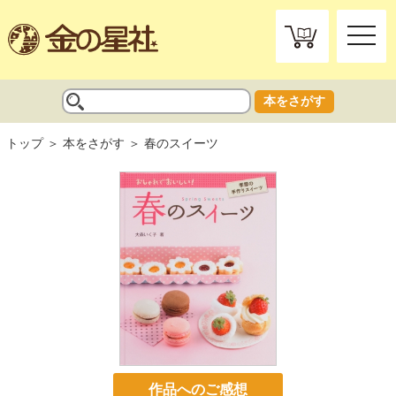
toggle
naviga
本をさがす
トップ
本をさがす
春のスイーツ
作品へのご感想