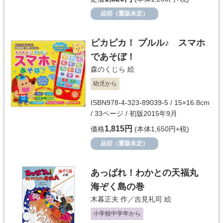
品切（重版未定）
ピカピカ！ プルル♪ スマホ
であそぼ！
森のくじら
絵
幼児から
ISBN978-4-323-89039-5 / 15×16.8cm
/ 33ページ / 初版2015年9月
1,815円
価格
(本体1,650円+税)
品切（重版未定）
あっぱれ！わかとの天福丸
海ぞく島の巻
木暮正夫
作／
吉見礼司
絵
小学校中学年から