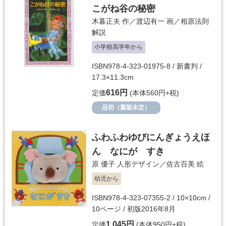
こがね谷の秘密
木暮正夫
作／
渡辺有一
画／
相原法則
解説
小学校高学年から
ISBN978-4-323-01975-8 / 新書判 /
17.3×11.3cm
616円
定価
(本体560円+税)
品切（重版未定）
ふわふわゆびにんぎょうえほ
ん なにが すき
原 優子
人形デザイン／
佐古百美
絵
幼児から
ISBN978-4-323-07355-2 / 10×10cm /
10ページ / 初版2016年8月
1,045円
定価
(本体950円+税)