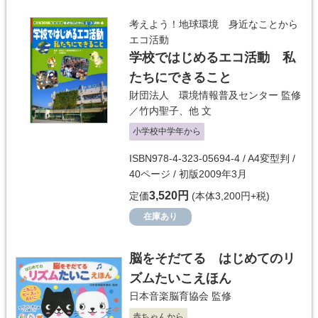
考えよう！地球環境 身近なことから
エコ活動
学校ではじめるエコ活動 私
たちにできること
財団法人 環境情報普及センター
監修
／
竹内聖子
、他 文
小学校中学年から
ISBN978-4-323-05694-4 / A4変型判 /
40ページ / 初版2009年3月
3,520円
定価
(本体3,200円+税)
在庫あり
脳をそだてる はじめてのリ
ズムたいこえほん
日本音楽脳育協会
監修
赤ちゃんから