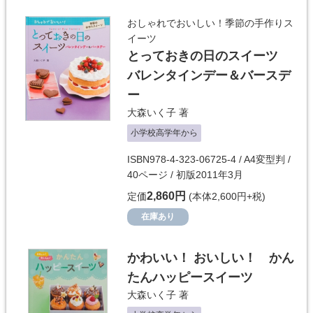
おしゃれでおいしい！季節の手作りス
イーツ
とっておきの日のスイーツ
バレンタインデー＆バースデ
ー
大森いく子
著
小学校高学年から
ISBN978-4-323-06725-4 / A4変型判 /
40ページ / 初版2011年3月
2,860円
定価
(本体2,600円+税)
在庫あり
かわいい！ おいしい！ かん
たんハッピースイーツ
大森いく子
著