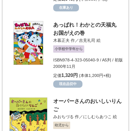
在庫あり
あっぱれ！わかとの天福丸
お国がえの巻
木暮正夫
作／
吉見礼司
絵
小学校中学年から
ISBN978-4-323-05040-9 / A5判 / 初版
2000年11月
1,320円
定価
(本体1,200円+税)
現在品切中
オーパーさんのおいしいりん
ご
みおちづる
作／
にしむらあつこ
絵
幼児から