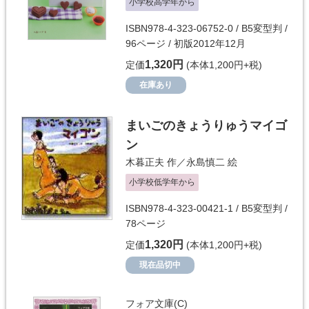
小学校高学年から
ISBN978-4-323-06752-0 / B5変型判 /
96ページ / 初版2012年12月
1,320円
定価
(本体1,200円+税)
在庫あり
まいごのきょうりゅうマイゴ
ン
木暮正夫
作／
永島慎二
絵
小学校低学年から
ISBN978-4-323-00421-1 / B5変型判 /
78ページ
1,320円
定価
(本体1,200円+税)
現在品切中
フォア文庫(C)