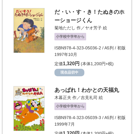
だ・い・す・き！たぬきのホ
ーショージくん
菊地ただし
作／
ヤオ芳子
絵
小学校中学年から
ISBN978-4-323-05036-2 / A5判 / 初版
1997年10月
1,320円
定価
(本体1,200円+税)
現在品切中
あっぱれ！わかとの天福丸
木暮正夫
作／
吉見礼司
絵
小学校中学年から
ISBN978-4-323-05039-3 / A5判 / 初版
1999年7月
1,320円
定価
(本体1,200円+税)