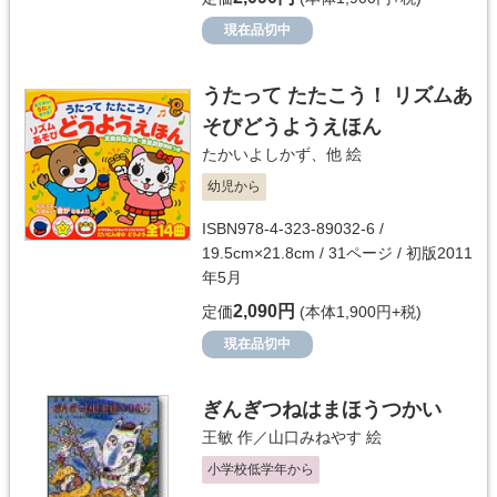
現在品切中
うたって たたこう！ リズムあ
そびどうようえほん
たかいよしかず
、他 絵
幼児から
ISBN978-4-323-89032-6 /
19.5cm×21.8cm / 31ページ / 初版2011
年5月
2,090円
定価
(本体1,900円+税)
現在品切中
ぎんぎつねはまほうつかい
王敏
作／
山口みねやす
絵
小学校低学年から