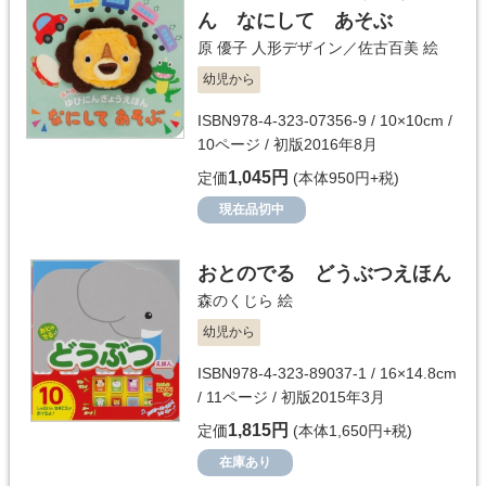
ん なにして あそぶ
原 優子
人形デザイン／
佐古百美
絵
幼児から
ISBN978-4-323-07356-9 / 10×10cm /
10ページ / 初版2016年8月
1,045円
定価
(本体950円+税)
現在品切中
おとのでる どうぶつえほん
森のくじら
絵
幼児から
ISBN978-4-323-89037-1 / 16×14.8cm
/ 11ページ / 初版2015年3月
1,815円
定価
(本体1,650円+税)
在庫あり