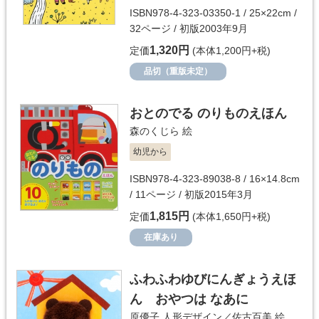
ISBN978-4-323-03350-1 / 25×22cm /
32ページ / 初版2003年9月
1,320円
定価
(本体1,200円+税)
品切（重版未定）
おとのでる のりものえほん
森のくじら
絵
幼児から
ISBN978-4-323-89038-8 / 16×14.8cm
/ 11ページ / 初版2015年3月
1,815円
定価
(本体1,650円+税)
在庫あり
ふわふわゆびにんぎょうえほ
ん おやつは なあに
原優子
人形デザイン／
佐古百美
絵