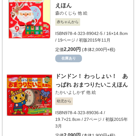
えほん
森のくじら 他
絵
赤ちゃんから
ISBN978-4-323-89042-5 / 16×14.8cm
/ 19ページ / 初版2015年11月
2,200円
定価
(本体2,000円+税)
在庫あり
ドンドン！ わっしょい！ あ
っぱれ おまつりたいこえほん
たかいよしかず 他
絵
幼児から
ISBN978-4-323-89036-4 /
19.7×21.8cm / 27ページ / 初版2015年
3月
2,090円
定価
(本体1,900円+税)