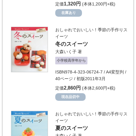
1,320円
定価
(本体1,200円+税)
在庫あり
おしゃれでおいしい！季節の手作りス
イーツ
冬のスイーツ
大森いく子
著
小学校高学年から
ISBN978-4-323-06724-7 / A4変型判 /
40ページ / 初版2011年3月
2,860円
定価
(本体2,600円+税)
現在品切中
おしゃれでおいしい！季節の手作りス
イーツ
夏のスイーツ
大森いく子
著