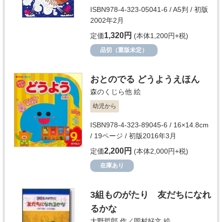
ISBN978-4-323-05041-6 / A5判 / 初版
2002年2月
1,320円
定価
(本体1,200円+税)
品切（重版未定）
おとのでる どうようえほん
森のくじら他
絵
幼児から
ISBN978-4-323-89045-6 / 16×14.8cm
/ 19ページ / 初版2016年3月
2,200円
定価
(本体2,000円+税)
在庫あり
3組ものがたり 友だちになれ
るかな
大野哲郎
作／
岡村好文
絵