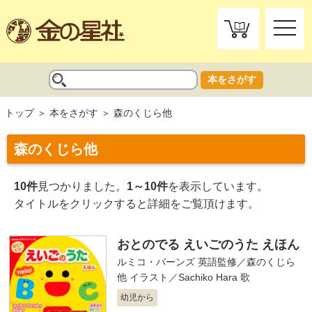
toggle
naviga
本をさがす
トップ
本をさがす
森のくじら他
森のくじら他
10件
見つかりました。
1～10件
を表示しています。
タイトルをクリックすると詳細をご覧頂けます。
おとのでる えいごのうた えほん
ルミコ・バーンズ
英語監修／
森のくじら
他
イラスト／
Sachiko Hara
歌
幼児から