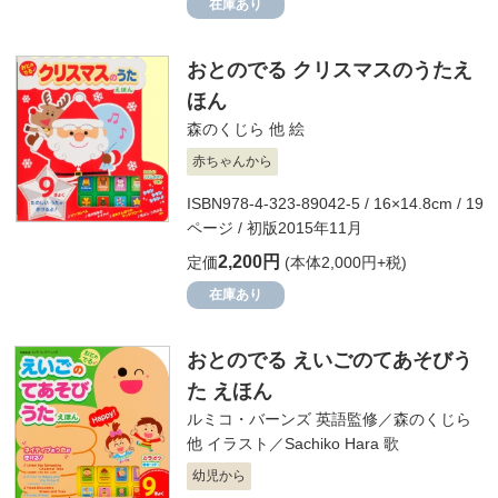
在庫あり
おとのでる クリスマスのうたえ
ほん
森のくじら 他
絵
赤ちゃんから
ISBN978-4-323-89042-5 / 16×14.8cm / 19
ページ / 初版2015年11月
2,200円
定価
(本体2,000円+税)
在庫あり
おとのでる えいごのてあそびう
た えほん
ルミコ・バーンズ
英語監修／
森のくじら
他
イラスト／
Sachiko Hara
歌
幼児から