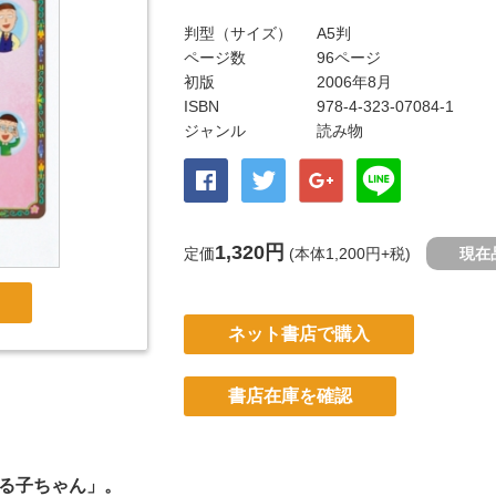
判型（サイズ）
A5判
ページ数
96ページ
初版
2006年8月
ISBN
978-4-323-07084-1
ジャンル
読み物
1,320円
定価
(本体1,200円+税)
現在
ネット書店で購入
書店在庫を確認
る子ちゃん」。