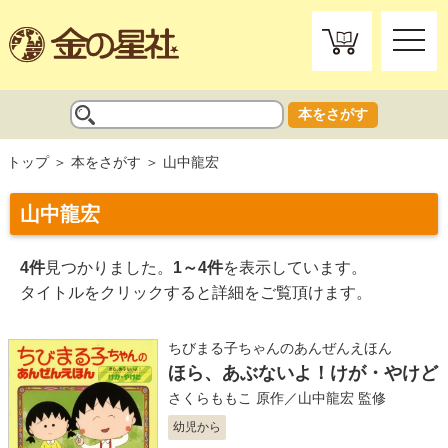
toggle
naviga
本をさがす
トップ
本をさがす
山中龍宏
山中龍宏
4件
見つかりました。
1～4件
を表示しています。
タイトルをクリックすると詳細をご覧頂けます。
ちびまる子ちゃんのあんぜんえほん
ほら、あぶないよ！けが・やけど
さくらももこ
原作／
山中龍宏
監修
幼児から