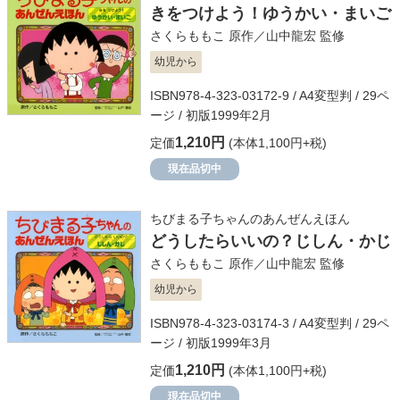
きをつけよう！ゆうかい・まいご
さくらももこ
原作／
山中龍宏
監修
幼児から
ISBN978-4-323-03172-9 / A4変型判 / 29ペ
ージ / 初版1999年2月
1,210円
定価
(本体1,100円+税)
現在品切中
ちびまる子ちゃんのあんぜんえほん
どうしたらいいの？じしん・かじ
さくらももこ
原作／
山中龍宏
監修
幼児から
ISBN978-4-323-03174-3 / A4変型判 / 29ペ
ージ / 初版1999年3月
1,210円
定価
(本体1,100円+税)
現在品切中