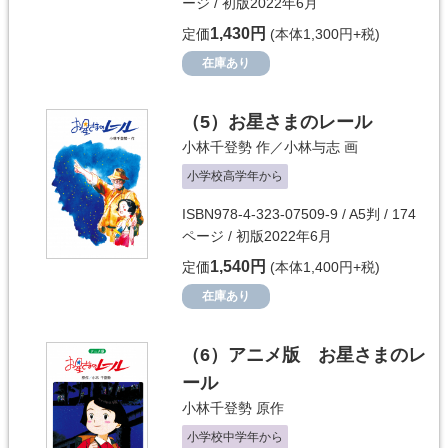
ージ / 初版2022年6月
1,430円
定価
(本体1,300円+税)
在庫あり
（5）
お星さまのレール
小林千登勢
作／
小林与志
画
小学校高学年から
ISBN978-4-323-07509-9 / A5判 / 174
ページ / 初版2022年6月
1,540円
定価
(本体1,400円+税)
在庫あり
（6）
アニメ版 お星さまのレ
ール
小林千登勢
原作
小学校中学年から