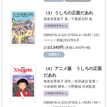
（3）
うしろの正面だあれ
海老名香葉子
著／
千葉督太郎
画
小学校高学年から
ISBN978-4-323-07504-4 / A5判 / 222
ページ / 初版2022年6月
1,540円
定価
(本体1,400円+税)
在庫あり
（4）
アニメ版 うしろの正面
だあれ
海老名香葉子
原作／
有原誠治
監督／
今泉俊昭
脚本／
小野隆哉
作画監督
小学校中学年から
ISBN978-4-323-07505-1 / A5判 / 94ペ