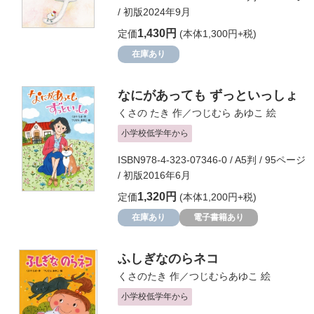
/ 初版2024年9月
1,430円
定価
(本体1,300円+税)
在庫あり
なにがあっても ずっといっしょ
くさの たき
作／
つじむら あゆこ
絵
小学校低学年から
ISBN978-4-323-07346-0 / A5判 / 95ページ
/ 初版2016年6月
1,320円
定価
(本体1,200円+税)
在庫あり
電子書籍あり
ふしぎなのらネコ
くさのたき
作／
つじむらあゆこ
絵
小学校低学年から