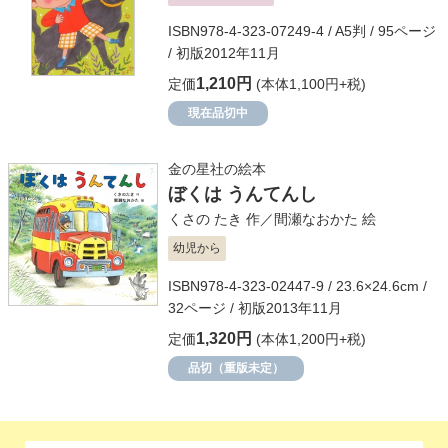
ISBN978-4-323-07249-4 / A5判 / 95ページ
/ 初版2012年11月
1,210円
定価
(本体1,100円+税)
現在品切中
金の星社の絵本
ぼくは うんてんし
くさの たき
作／
間瀬なおかた
絵
幼児から
ISBN978-4-323-02447-9 / 23.6×24.6cm /
32ページ / 初版2013年11月
1,320円
定価
(本体1,200円+税)
品切（重版未定）