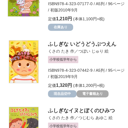
ISBN978-4-323-07177-0 / A5判 / 96ページ
/ 初版2010年9月
1,210円
定価
(本体1,100円+税)
在庫あり
ふしぎな いどうどうぶつえん
くさの たき
作／
つぼい じゅり
絵
小学校低学年から
ISBN978-4-323-07442-9 / A5判 / 95ページ
/ 初版2019年9月
1,320円
定価
(本体1,200円+税)
現在品切中
電子書籍あり
ふしぎなイヌとぼくのひみつ
くさの たき
作／
つじむら あゆこ
絵
小学校低学年から