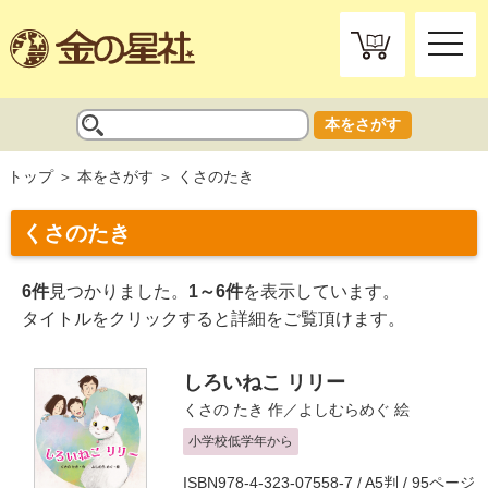
toggle
naviga
本をさがす
トップ
本をさがす
くさのたき
くさのたき
6件
見つかりました。
1～6件
を表示しています。
タイトルをクリックすると詳細をご覧頂けます。
しろいねこ リリー
くさの たき
作／
よしむらめぐ
絵
小学校低学年から
ISBN978-4-323-07558-7 / A5判 / 95ページ